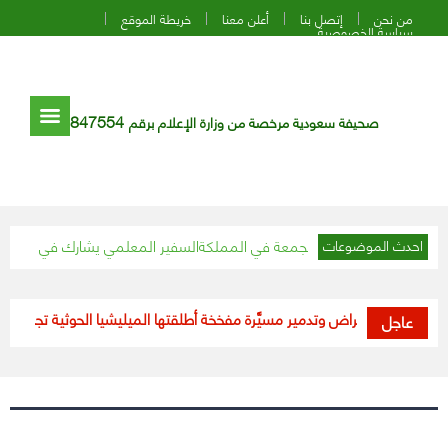
من نحن
إتصل بنا
أعلن معنا
خريطة الموقع
سياسة الخصوصية
847554
صحيفة سعودية مرخصة من وزارة الإعلام برقم
 المتوقعة اليوم الجمعة في المملكة
السفير المعلمي يشارك في الاجتماع الأ
احدث الموضوعات
لتحالف”: اعتراض وتدمير مسيَّرة مفخخة أطلقتها الميليشيا الحوثية تجاه السعودي
عاجل