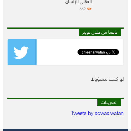
العقلي للإنسان
552
تابعنا من خلال تويتر
لو كنت مسؤولا
التغريدات
Tweets by adwaalwatan