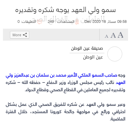
سمو ولي العهد يوجه شكره وتقديره
للعاملين في القطاع الصحي
09:58 مساءً, 18 Dec 2020
المشاهدات : 249
التعليقات: 0
More
Click
Click
Click
Click
to
to
to
to
صحيفة عين الوطن
share
share
share
share
عين الوطن
on
on
on
on
WhatsApp
Telegram
Facebook
Twitter
وجه
(Opens
(Opens
(Opens
(Opens
صاحب السمو الملكي الأمير محمد بن سلمان بن عبدالعزيز ولي
العهد
in
in
in
in
نائب رئيس مجلس الوزراء وزير الدفاع – حفظه الله – شكره
new
new
new
new
وتقديره لجميع العاملين في القطاع الصحي وقطاع الدواء.
window)
window)
window)
window)
وعبر
سمو ولي العهد
عن شكره للفريق الصحي الذي عمل بشكل
احترافي ورائع في مواجهة جائحة كورونا المستجد، خلال الفترة
الماضية.