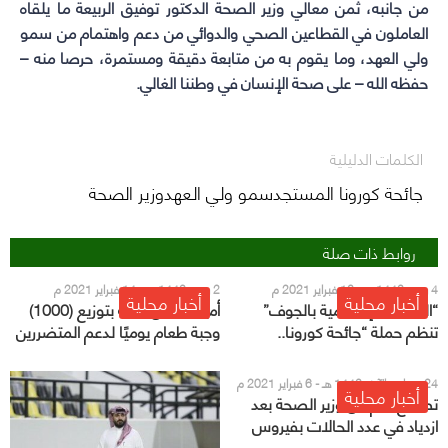
من جانبه، ثمن معالي وزير الصحة الدكتور توفيق الربيعة ما يلقاه
العاملون في القطاعين الصحي والدوائي من دعم واهتمام من سمو
ولي العهد، وما يقوم به من متابعة دقيقة ومستمرة، حرصا منه –
حفظه الله – على صحة الإنسان في وطننا الغالي.
الكلمات الدليلية
جائحة كورونا المستجدسمو ولي العهدوزير الصحة
روابط ذات صلة
4 رجب 1442 هـ - 16 فبراير 2021 م
2 رجب 1442 هـ - 14 فبراير 2021 م
أخبار محلية
أخبار محلية
“الشؤون الإسلامية بالجوف”
أمير الرياض يوجه بتوزيع (1000)
تنظم حملة “جائحة كورونا..
وجبة طعام يوميًا لدعم المتضررين
توجيهات شرعية واحترازات وقائية”
من جائحة كورونا
24 جمادى الآخر 1442 هـ - 6 فبراير 2021 م
أخبار محلية
تصريح هام من وزير الصحة بعد
ازدياد في عدد الحالات بفيروس
كورونا