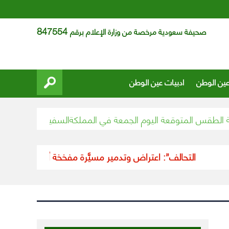
847554
صحيفة سعودية مرخصة من وزارة الإعلام برقم
عين الوطن
ادبيات عين الوطن
س المتوقعة اليوم الجمعة في المملكة
السفير المعلمي يشارك في 
“التحالف”: اعتراض وتدمير مسيَّرة مفخخة أطلقتها الميليشيا ا