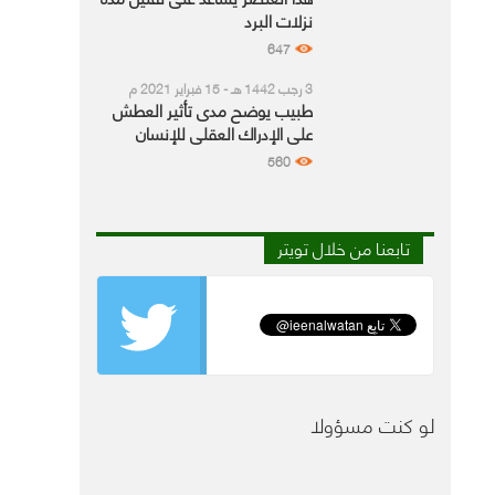
نزلات البرد
647
3 رجب 1442 هـ - 15 فبراير 2021 م
طبيب يوضح مدى تأثير العطش
على الإدراك العقلي للإنسان
560
تابعنا من خلال تويتر
لو كنت مسؤولا