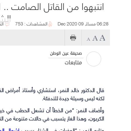
انتبهوا من القاتل الصامت .. 
الشت
06:28 مساءً, 09 Dec 2020
المشاهدات : 753
الت
صحيفة عين الوطن
متابعات
قال الدكتور خالد النمر، استشاري وأستاذ أمراض ا
لكنه ليس وسيلة جيدة للتدفئة.
وأضاف النمر: “من الخطأ أن تشعل الحطب في خيمة
الكربون، وهذا الغاز يتسبب في حالات متنوعة من ال
وتابع النمر : “الوفيات في الشتاء بسبب
إشعال ال