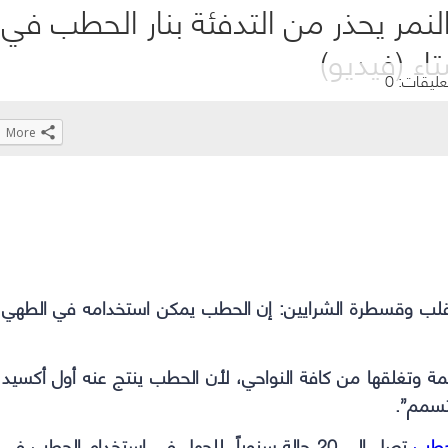
النمر يحذر من التدفئة بنار الحطب في
اء (فيديو)
عليقات: 0
More
Click
Click
Click
Click
to
to
to
to
share
share
share
share
on
on
on
on
WhatsApp
Telegram
Facebook
Twitter
(Opens
(Opens
(Opens
(Opens
لقلب وقسطرة الشرايين: إن
الحطب
يمكن استخدامه في الطهي
in
in
in
in
new
new
new
new
window)
window)
window)
window)
 وتغلقها من كافة النواحي، لأن الحطب ينتج عنه أول أكسيد
تسمم”.
حطب
تصل إلى 20 حالة سنوياً، للجهل في استخدام الحطب في