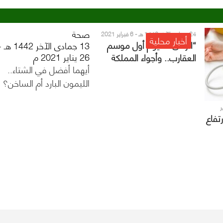
صحة
24 جمادى الآخر 1442 هـ - 6 فبراير 2021
أخبار محلية
م
“الزعاق”: اليوم أول موسم
13 جمادى الآخر 1442 ه
26 يناير 2021 م
العقارب.. وأجواء المملكة
أيهما أفضل في الشتاء..
تودع الشتاء القارس
الليمون البارد أم الساخن؟
 فبراير
تفاع