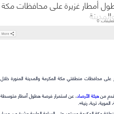
هطول أمطار غزيرة على محافظات مكة
المدينة
تعليقات: 0
More
Click
Click
Click
Click
to
to
to
to
share
share
share
share
on
on
on
on
WhatsApp
Telegram
Facebook
Twitter
(Opens
(Opens
(Opens
(Opens
ار على محافظات منطقتي مكة المكرمة والمدينة المنورة خلال
in
in
in
in
new
new
new
new
window)
window)
window)
window)
متقدم من
هيئة الأرصاد
، عن استمرار فرصة هطول أمطار متوسطة
لموية، تربة، رنية».
منطقة مكة المكرمة مستمر حتى الساعة الحادية عشرة من مساء