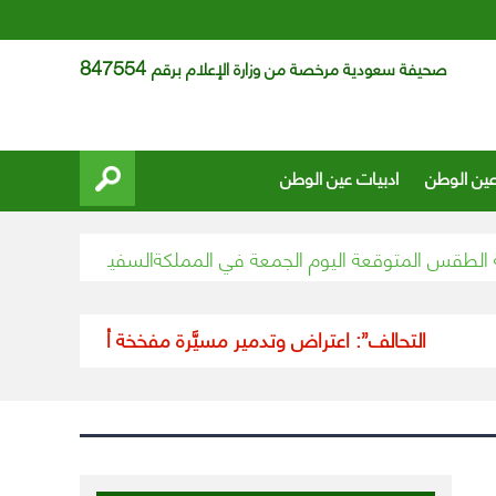
847554
صحيفة سعودية مرخصة من وزارة الإعلام برقم
عين الوطن
ادبيات عين الوطن
 المتوقعة اليوم الجمعة في المملكة
السفير المعلمي يشارك في ا
“التحالف”: اعتراض وتدمير مسيَّرة مفخخة أطلقتها الميليشيا ال