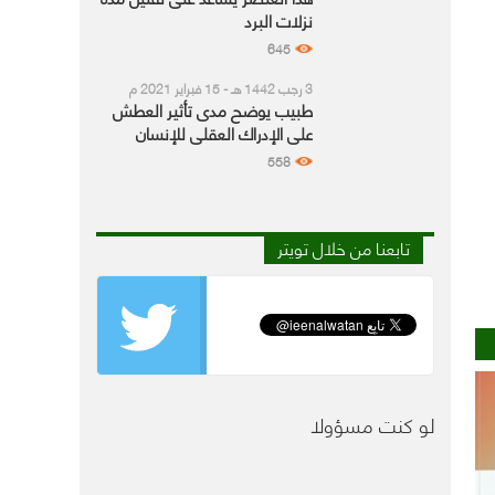
نزلات البرد
645
3 رجب 1442 هـ - 15 فبراير 2021 م
طبيب يوضح مدى تأثير العطش
على الإدراك العقلي للإنسان
558
تابعنا من خلال تويتر
لو كنت مسؤولا