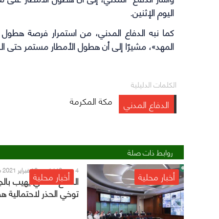
اليوم الإثنين.
كما نبه الدفاع المدني، من استمرار فرصة هطول ال
المهد»، مشيرًا إلى أن هطول الأمطار مستمر حتى الس
الكلمات الدليلية
مكة المكرمة
الدفاع المدني
روابط ذات صلة
4 رجب 1442 هـ - 16 فبراير 2021 م
أخبار محلية
أخبار محلية
الدفاع المدني يهيب بال
توخي الحذر لاحتمالية 
أمطار رعدية على بعض
مناطق المملكة