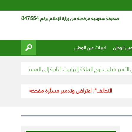
847554
صحيفة سعودية مرخصة من وزارة الإعلام برقم
عين الوطن
ادبيات عين الوطن
ير فيليب زوج الملكة إليزابيث الثانية إلى المستشفى
حسين عبدالغني
“التحالف”: اعتراض وتدمير مسيَّرة مفخخة أطلقتها الميليشيا 