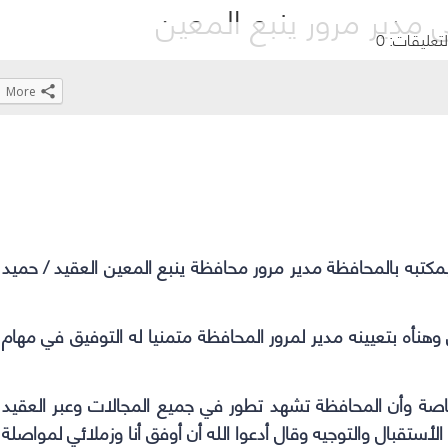
 مدير مرور ينبع المعين
لتعليقات: 0
More
Click
Click
Click
Click
to
to
to
to
share
share
share
share
on
on
on
on
WhatsApp
Telegram
Facebook
Twitter
(Opens
(Opens
(Opens
(Opens
تبه بالمحافظة مدير مرور محافظة ينبع المعين العقيد / حميد
in
in
in
in
new
new
new
new
window)
window)
window)
window)
هنأه بتعيينه مدير لمرور المحافظة متمنيا له التوفيق في مهام
خاصة وأن المحافظة تشهد تطور في جميع المجالات وعبر العقيد
تقبال والتوجيه وقال أدعوا الله أن أوفق أنا وزملائي لمواصلة