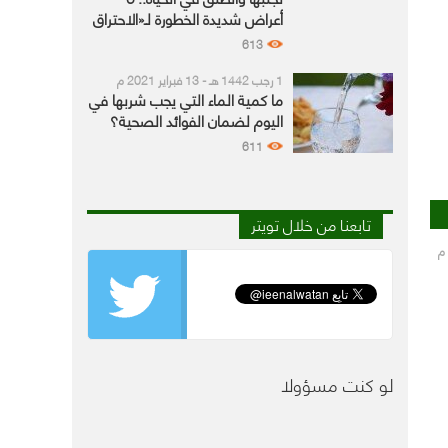
أعراض شديدة الخطورة لـ«الاحتراق
النفسي»
613
1 رجب 1442 هـ - 13 فبراير 2021 م
ما كمية الماء التي يجب شربها في
اليوم لضمان الفوائد الصحية؟
611
تابعنا من خلال تويتر
لو كنت مسؤولا