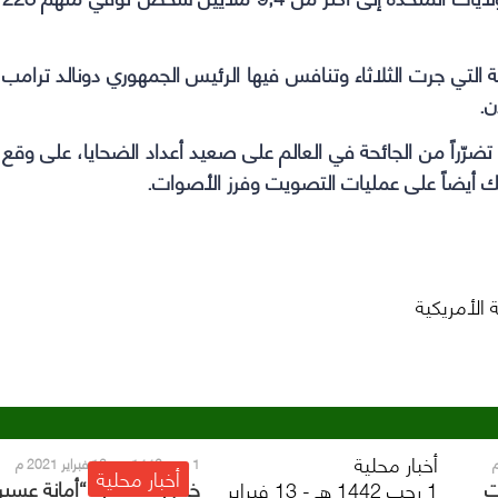
ية التي جرت الثلاثاء وتنافس فيها الرئيس الجمهوري دونالد ترامب
ن.
ر تضرّراً من الجائحة في العالم على صعيد أعداد الضحايا، على وقع
كذلك أيضاً على عمليات التصويت وفرز الأصوات.
ة الأمريكية
أخبار محلية
1 رجب 1442 هـ - 13 فبراير 2021 م
أخبار محلية
ت
خلال 10 أيام.. “أمانة عسي
1 رجب 1442 هـ - 13 فبراير