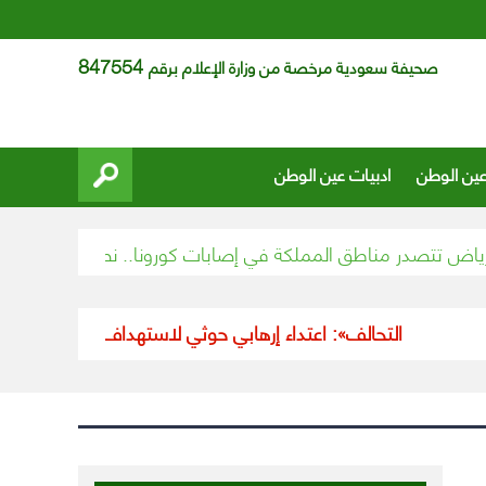
847554
صحيفة سعودية مرخصة من وزارة الإعلام برقم
عين الوطن
ادبيات عين الوطن
تصدر مناطق المملكة في إصابات كورونا.. نصف الإجمالي تقريباً
ت
«التحالف»: اعتداء إرهابي حوثي لاستهداف مطار أبها وتعرض