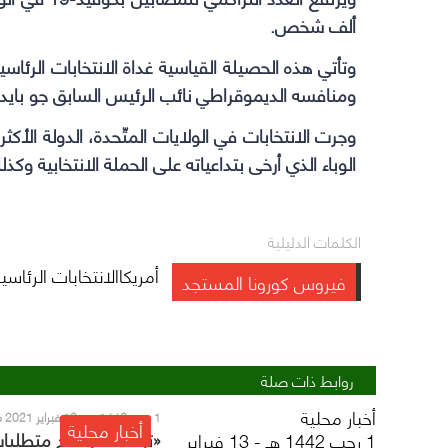
ألف شخص.
وتأتي هذه الحصيلة القياسية غداة الانتخابات الرئاس
ومنافسه الديموقراطي نائب الرئيس السابق جو بايد
وجرت الانتخابات في الولايات المتّحدة، الدولة الأكث
الوباء الذي أرخى بتداعياته على الحملة الانتخابية و
الكلمات الدليلية
أمريكاالانتخابات الرئاسي
فيروس كورونا المستجد
روابط ذات صلة
أخبار محلية
1 رجب 1442 هـ - 13 فبراير 2021 م
أخبار محلية
«توكلنا» يوضح متطلبا
1 رجب 1442 هـ - 13 فبراير