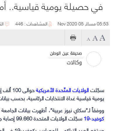
05:53 مساءً, 05 Nov 2020
المشاهدات : 446
الت
صحيفة عين الوطن
وكالات
سجّلت
الولايات المتّحدة الأمريكية
يومية قياسية غداة الانتخابات الرئاسية، بحسب بيانا
ووفقاً لـ”سكاي نيوز عربية”، أظهرت بيانات الجامعة 
كوفيد-19
سجّلت الولايات المتحدة 99.660 إصابة جديدة بالفيروس و1.112 وفاة ناجمة عن الوباء.