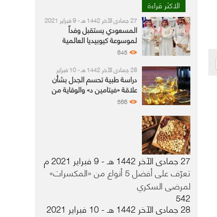
الاكثر قراءة
27 جمادى الآخر 1442 هـ - 9 فبراير 2021
م
المسعودي يستقبل وفداً
لموسوعة كيوبيديا العالمية
645
28 جمادى الآخر 1442 هـ - 10 فبراير
2021 م
دراسة طبية تحسم الجدل بشأن
علاقة «فيتامين د» والوقاية من
«كورونا»
566
27 جمادى الآخر 1442 هـ - 9 فبراير 2021 م
تعرّف على أفضل 5 أنواع من «المكسرات»
لمرضى السكري
542
28 جمادى الآخر 1442 هـ - 10 فبراير 2021