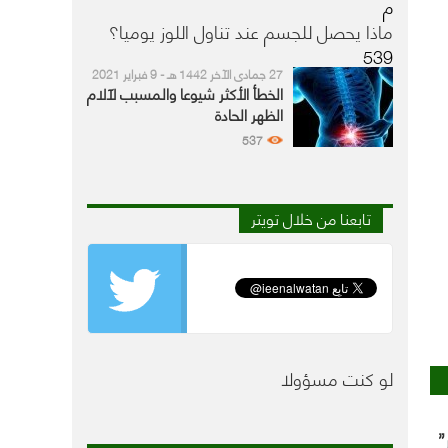
م
ماذا يحصل للجسم عند تناول اللوز يوميا؟
539
27 جمادى الآخر 1442 هـ - 9 فبراير 2021
م
الخطأ الأكثر شيوعا والمسبب لآلام
الظهر الحادة
537
تابعنا من خلال تويتر
لو كنت مسؤولا
ر”