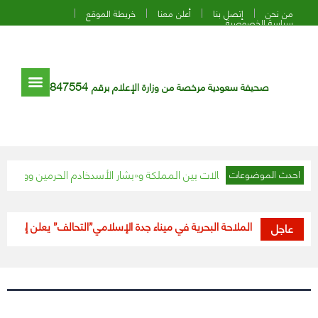
من نحن
إتصل بنا
أعلن معنا
خريطة الموقع
سياسة الخصوصية
847554
صحيفة سعودية مرخصة من وزارة الإعلام برقم
خادم الحرمين وولي العهد ي
احدث الموضوعات
استئناف الملاحة البحرية في ميناء جدة الإسلامي
“التحالف” يعلن إحباط عمليتيْن إرهابيتيْن لـ”الحوثي”
عاجل