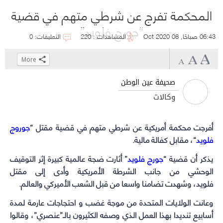
المحكمة تفرج عن شرطي متهم في قضية
“جورج فلويد”
06:43 صباحًا, 08 Oct 2020
المشاهدات : 220
التعليقات: 0
More
Click
Click
Click
Click
to
to
to
to
صحيفة عين الوطن
share
share
share
share
وكالات
on
on
on
on
WhatsApp
Telegram
Facebook
Twitter
(Opens
(Opens
(Opens
(Opens
أفرجت محكمة أمريكية عن شرطي متهم في قضية مقتل “
جوروج
فلويد
“، مقابل كفالة مالية.
in
in
in
in
new
new
new
new
يذكر أن قضية “
جورج فلويد
” أثارت ضجة عالمية كبيرة إثر التوقيف
window)
window)
window)
window)
الوحشي من جانب الشرطة الأمريكية وأدى إلى مقتل
فلويد، وشهدت تضامنا واسعا من قبل الشعب الأميركي والعالم.
وعانت الولايات المتحدة من موجة غضب و احتجاجات عارمة لمدة
أسابيع تنديدا بهذا العمل الذي وصفه الكثيرون بالـ”عنصري”، وقالوا