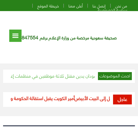
من نحن
إتصل بنا
أعلن معنا
خريطة الموقع
سياسة الخصوصية
847554
صحيفة سعودية مرخصة من وزارة الإعلام برقم
م المتحدة في السودان يدين مقتل ثلاثة موظفين في منظمات إغاثة بدارفور
ا
احدث الموضوعات
بايدن يدخل إلى البيت الأبيض
أمير الكويت يقبل استقالة الحكومة ويدعوها لت
عاجل