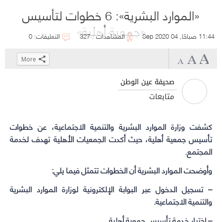
«الموارد البشرية»: 6 خطوات لتأسيس
«جمعية أهلية»
11:44 صباحًا, 04 Sep 2020
المشاهدات : 327
التعليقات: 0
More
Click
Click
Click
Click
to
to
to
to
صحيفة عين الوطن
share
share
share
share
متابعات
on
on
on
on
WhatsApp
Telegram
Facebook
Twitter
كشفت
(Opens
(Opens
وزارة الموارد البشرية والتنمية الاجتماعية
(Opens
(Opens
، عن خطوات
in
in
in
in
تأسيس جمعية أهلية، حيث أكدت الجمعيات الأهلية تهدف لخدمة
المجتمع.
new
new
new
new
window)
window)
window)
window)
وأوضحت الموارد البشرية أن الخطوات تتمثل فيما يلي:
– تسجيل الدخول عبر البوابة الإلكترونية لوزارة الموارد البشرية
والتنمية الاجتماعية.
– اختيار خدمة تأسيس جمعية أهلية.