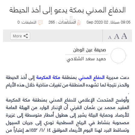
الدفاع المدني بمكة يدعو إلى أخذ الحيطة
والحذر
09:05 صباحًا, 02 Sep 2020
المشاهدات : 265
التعليقات: 0
More
Click
Click
Click
Click
to
to
to
to
صحيفة عين الوطن
share
share
share
share
حميد سعد الشلاحي
on
on
on
on
WhatsApp
Telegram
Facebook
Twitter
دعت مديرية
الدفاع المدني
بمنطقة
(Opens
مكة المكرمة
(Opens
(Opens
(Opens
إلى أخذ الحيطة
in
in
in
in
والحذر نتيجة لما تشهده المنطقة من تغيرات مناخية خلال هذه الأيام
new
new
new
new
.
window)
window)
window)
window)
‏‎وأوضح المتحدث الإعلامي للدفاع المدني بمنطقة مكة المكرمة
العقيد محمد بن عثمان القرني أن الإنذار الوارد من الهيئة العامة
للأرصاد وحماية البيئة يشير إلى هطول أمطار متوسطة إلى غزيرة
مصحوبة بنشاط في الرياح السطحية تودي إلى جريان السيول
وتساقط البرد لهذا اليوم الأربعاء الموافق ١٤ /١/ ١٤٤٢هـ إعتباراً من