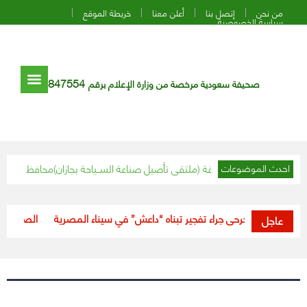
من نحن
إتصل بنا
أعلن معنا
خريطة الموقع
سياسة الخصوصية
847554
صحيفة سعودية مرخصة من وزارة الإعلام برقم
ازان يدشن انطلاقة (ملتقى تأصيل صناعة الســياحة بجازان)
محافظ القريات يعقد 
احدث الموضوعات
قتيل و3 جرحى جراء تفجير تبناه “داعش” في سيناء المصرية
“الصحة”: خلال 24 ساعة.. تعافي (188) حالة من فيروس كورونا
عاجل