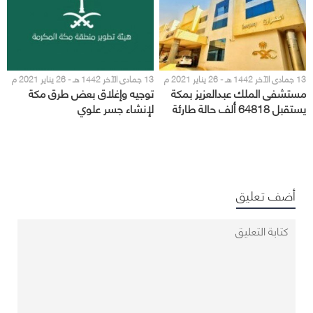
13 جمادى الآخر 1442 هـ - 26 يناير 2021 م
13 جمادى الآخر 1442 هـ - 26 يناير 2021 م
مستشفى الملك عبدالعزيز بمكة
توجيه وإغلاق بعض طرق مكة
يستقبل 64818 ألف حالة طارئة
لإنشاء جسر علوي
خلال 2020م
أضف تعليق