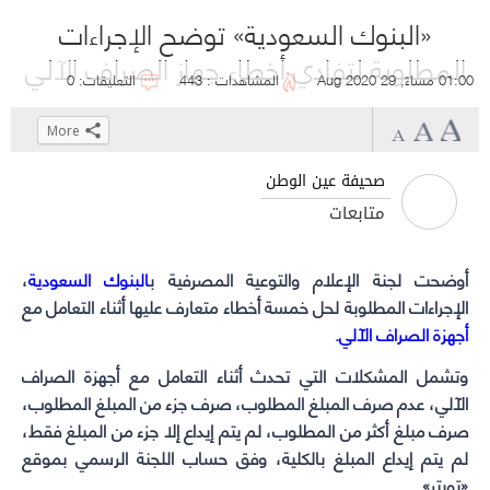
«البنوك السعودية» توضح الإجراءات
المطلوبة لتفادي أخطاء جهاز الصراف الآلي
01:00 مساءً, 29 Aug 2020
المشاهدات : 443
التعليقات: 0
More
Click
Click
Click
Click
to
to
to
to
صحيفة عين الوطن
share
share
share
share
متابعات
on
on
on
on
WhatsApp
Telegram
Facebook
Twitter
أوضحت لجنة الإعلام والتوعية المصرفية ب
(Opens
(Opens
(Opens
(Opens
البنوك السعودية
،
in
in
in
in
الإجراءات المطلوبة لحل خمسة أخطاء متعارف عليها أثناء التعامل مع
أجهزة الصراف الآلي
.
new
new
new
new
window)
window)
window)
window)
وتشمل المشكلات التي تحدث أثناء التعامل مع أجهزة الصراف
الآلي، عدم صرف المبلغ المطلوب، صرف جزء من المبلغ المطلوب،
صرف مبلغ أكثر من المطلوب، لم يتم إيداع إلا جزء من المبلغ فقط،
لم يتم إيداع المبلغ بالكلية، وفق حساب اللجنة الرسمي بموقع
«تويتر».