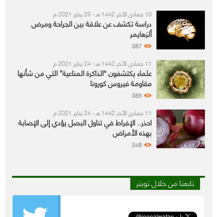
10 جمادى الآخر 1442 هـ - 23 يناير 2021 م
دراسة تكشف عن علاقة بين الجراحة ومرض
ألزهايمر
387
11 جمادى الآخر 1442 هـ - 24 يناير 2021 م
علماء يكتشفون “الذاكرة المناعية” التي من شأنها
مقاومة فيروس كورونا
385
11 جمادى الآخر 1442 هـ - 24 يناير 2021 م
احذر.. الإفراط في تناول البصل يؤدي إلى الإصابة
بهذه الأمراض
348
تابعنا من خلال تويتر