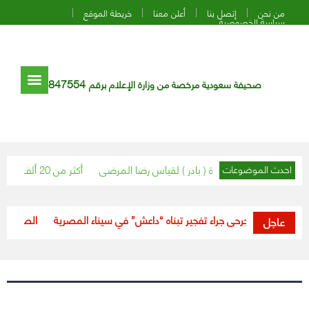
من نحن
إتصل بنا
أعلن معنا
خريطة الموقع
سياسة الخصوصية
847554
صحيفة سعودية مرخصة من وزارة الإعلام برقم
دة بجدة يطلق مبادرة ( بادر ) لقياس رضا المرضى
أكثر من 20 ألف مستفيد من خدمات العيادات الخارجية في مستشفى بدر العام
احدث الموضوعات
قتيل و3 جرحى جراء تفجير تبناه “داعش” في سيناء المصرية
“الصحة”: خلال 24 ساعة.. تعافي (188) حالة من فيروس كو
عاجل