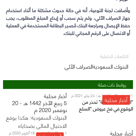
وأضافت لجنة التوعية، أنه في حالة حدوث مشكلة ما أثناء استخدام
جهاز الصراف الآلي، ولم يتم سحب أو إيداع المبلغ المطلوب، يجب
حفظ الإيصال ومراجعة البنك مُصدِر البطاقة المستخدمة في العملية
أو الاتصال على الرقم المجاني للبنك.
الكلمات الدليلية
البنوك السعوديةالصراف الآلي
روابط ذات صلة
أخبار محلية
11 جمادى الآخر 1442 هـ - 24 يناير 2021 م
أخبار محلية
“البنوك السعودية” تحذر من
5 ربيع الآخر 1442 هـ - 20
الوقوع في فخ عروض “السلع
نوفمبر 2020 م
الفارهة”
البنوك السعودية: هكذا يوقع
الاحتيال المالي بضحاياه
أخبار محلية
1 ربيع الأول 1442 هـ - 18 أكتوبر 2020 م