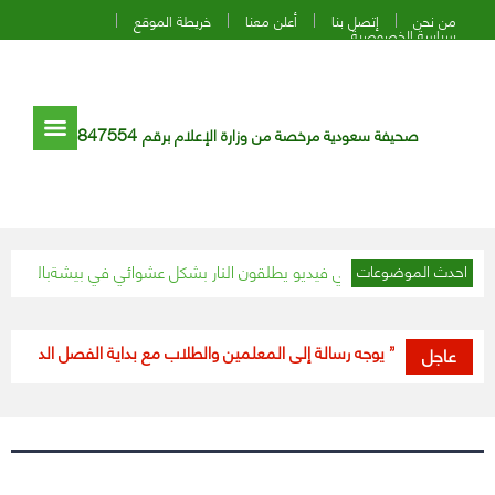
من نحن
إتصل بنا
أعلن معنا
خريطة الموقع
سياسة الخصوصية
847554
صحيفة سعودية مرخصة من وزارة الإعلام برقم
 أشخاص ظهروا في فيديو يطلقون النار بشكل عشوائي في بيشة
بالفيديو.. م
احدث الموضوعات
“وزير التعليم” يوجه رسالة إلى المعلمين والطلاب مع بداية الفصل الدراسي الثان
عاجل