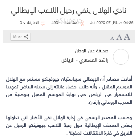
نادي الهلال ينفي رحيل اللاعب الإيطالي
جيوفينكو
04:36 صباحًا, 07 Jul 2020
المشاهدات : 490
التعليقات: 0
More
Click
Click
Click
Click
to
to
to
to
صحيفة عين الوطن
share
share
share
share
راشد المسعري - الرياض
on
on
on
on
WhatsApp
Telegram
Facebook
Twitter
(Opens
(Opens
(Opens
(Opens
أفادت مصادر أن الإيطالي سيباستيان جيوفينكو مستمر مع
الهلال
in
in
in
in
الموسم المقبل ، وأنه طلب احضار عائلته إلى مدينة الرياض تمهيدا
new
new
new
new
للاستقرار في الرياض حتى نهاية الموسم المقبل بتوصية من
المدرب الروماني رازفان.
window)
window)
window)
window)
وحسب المصدر الرسمي في إدارة
الهلال
نفى الأخبار التي تداولها
بعض الصحف الإيطالية حول رغبة اللاعب جيوفينكو الرحيل عن
الفريق في فترة الانتقالات المقبلة .