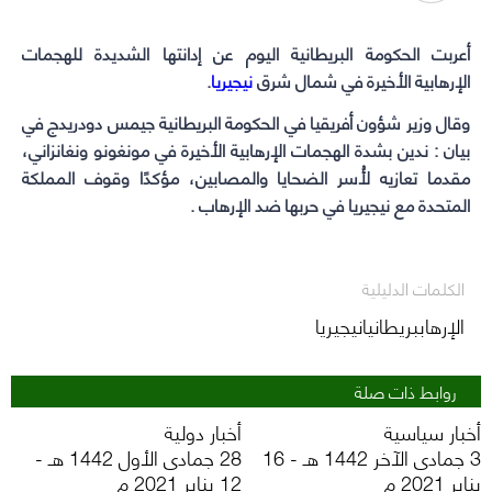
WhatsApp
Telegram
Facebook
Twitter
(Opens
(Opens
(Opens
(Opens
أعربت الحكومة البريطانية اليوم عن إدانتها الشديدة للهجمات
الإرهابية الأخيرة في شمال شرق
نيجيريا
.
in
in
in
in
new
new
new
new
وقال وزير شؤون أفريقيا في الحكومة البريطانية جيمس دودريدج في
window)
window)
window)
window)
بيان : ندين بشدة الهجمات الإرهابية الأخيرة في مونغونو ونغانزاني،
مقدما تعازيه لأُسر الضحايا والمصابين، مؤكدًا وقوف المملكة
المتحدة مع
نيجيريا
في حربها ضد الإرهاب .
الكلمات الدليلية
الإرهاببريطانيانيجيريا
روابط ذات صلة
أخبار سياسية
أخبار دولية
3 جمادى الآخر 1442 هـ - 16
28 جمادى الأول 1442 هـ -
يناير 2021 م
12 يناير 2021 م