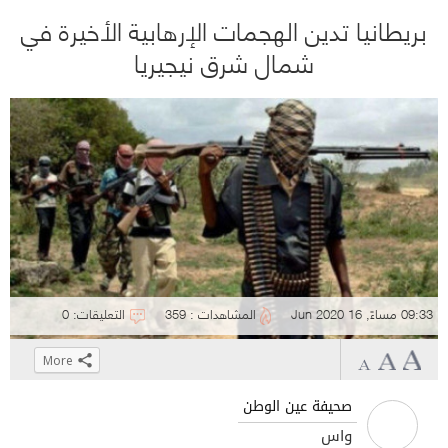
بريطانيا تدين الهجمات الإرهابية الأخيرة في
شمال شرق نيجيريا
09:33 مساءً, 16 Jun 2020
المشاهدات : 359
التعليقات: 0
More
Click
Click
Click
Click
to
to
to
to
صحيفة عين الوطن
share
share
share
share
واس
on
on
on
on