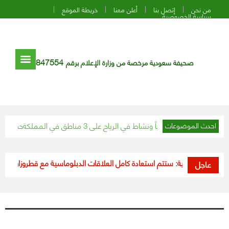
من نحن
إتصل بنا
أعلن معنا
خريطة الموقع
سياسة الخصوصية
847554
صحيفة سعودية مرخصة من وزارة الإعلام برقم
ء غائمة جزئياً ونشاط في الرياح على 3 مناطق في المملكة
حقيقة تسجيل أ
احدث الموضوعات
وزير الخارجية: ستتم استعادة كامل العلاقات الدبلوماسية مع قطر
وزارة التعليم 
عاجل