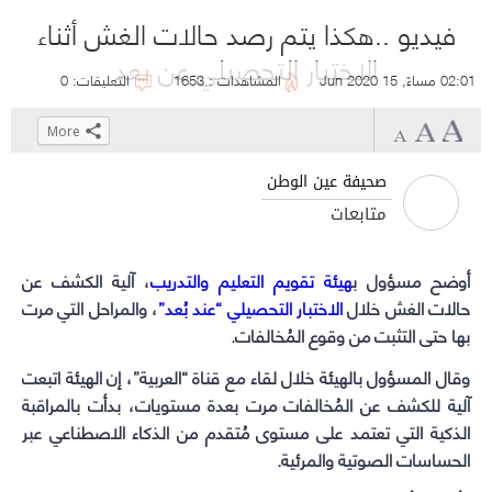
فيديو ..هكذا يتم رصد حالات الغش أثناء
الاختبار التحصيلي عن بعد
02:01 مساءً, 15 Jun 2020
المشاهدات : 1653
التعليقات: 0
More
Click
Click
Click
Click
to
to
to
to
صحيفة عين الوطن
share
share
share
share
متابعات
on
on
on
on
WhatsApp
Telegram
Facebook
Twitter
أوضح مسؤول ب
هيئة تقويم التعليم والتدريب
(Opens
(Opens
(Opens
(Opens
، آلية الكشف عن
حالات الغش خلال
in
in
الاختبار التحصيلي “عند بُعد”
in
in
، والمراحل التي مرت
بها حتى التثبت من وقوع المُخالفات.
new
new
new
new
window)
window)
window)
window)
وقال المسؤول بالهيئة خلال لقاء مع قناة “العربية”، إن الهيئة اتبعت
آلية للكشف عن المُخالفات مرت بعدة مستويات، بدأت بالمراقبة
الذكية التي تعتمد على مستوى مُتقدم من الذكاء الاصطناعي عبر
الحساسات الصوتية والمرئية.