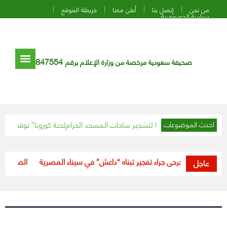
من نحن
إتصل بنا
أعلن معنا
خريطة الموقع
سياسة الخصوصية
847554
صحيفة سعودية مرخصة من وزارة الإعلام برقم
حرمين” تدرس مقترحًا لتشجير ساحات المسجد الحرام
“لجنة كورونا” توقف أحد الفع
احدث الموضوعات
قتيل و3 جرحى جراء تفجير تبناه “داعش” في سيناء المصرية
“الصحة”: خلال 24 ساعة.. تعافي (188) حالة من فيروس كورون
عاجل