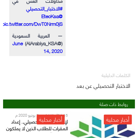
محاولات الغش في
#الاختبار_التحصيلي
@EtecKsa
pic.twitter.com/DwT0Nrm0jS
— العربية السعودية
June
(@AlArabiya_KSA)
14, 2020
الكلمات الدليلية
الاختبار التحصيلي عن بعد
روابط ذات صلة
15 شوّال 1441 هـ - 7 يونيو 2020 م
أخبار محلية
أخبار محلية
لإجراء الاختبار التحصيلي.. إعداد
المقرات للطلاب الذين لا يملكون
حواسب آلية