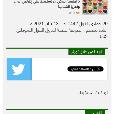
5 أطعمة يمكن أن تساعدك على إنقاص الوزن
وتعزيز الشباب!
510
29 جمادى الأول 1442 هـ - 13 يناير 2021 م
أطباء ينصحون بطريقة صحية لتناول الفول السوداني
503
تابعنا من خلال تويتر
لو كنت مسؤولا
التغريدات