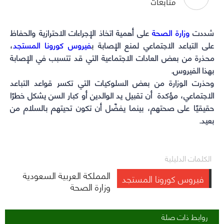
متابعات
on
on
on
on
WhatsApp
Telegram
Facebook
Twitter
شددت
وزارة الصحة
(Opens
(Opens
(Opens
(Opens
على أهمية اتخاذ الإجراءات الاحترازية والحفاظ
على التباعد الاجتماعي لمنع الإصابة ب
in
in
in
in
فيروس كورونا المستجد
،
new
new
new
new
محذرة من بعض العادات الاجتماعية التي قد تتسبب في الإصابة
بهذا الفيروس.
window)
window)
window)
window)
وحذرت الوزارة من بعض السلوكيات التي تكسر قواعد التباعد
الاجتماعي، مؤكدة أن تقبيل يد الوالدين أو كبار السن يشكل خطرًا
حقيقيًا على صحتهم، بينما يفضّل أن تكون تحيتهم بالسلام من
بعيد.
الكلمات الدليلية
المملكة العربية السعودية
فيروس كورونا المستجد
وزارة الصحة
روابط ذات صلة