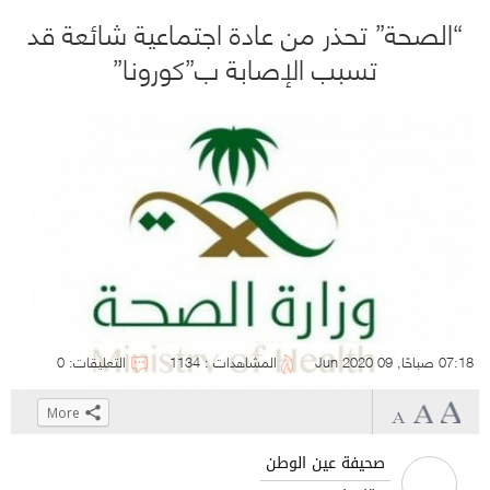
“الصحة” تحذر من عادة اجتماعية شائعة قد
تسبب الإصابة ب”كورونا”
07:18 صباحًا, 09 Jun 2020
المشاهدات : 1134
التعليقات: 0
More
Click
Click
Click
Click
to
to
to
to
صحيفة عين الوطن
share
share
share
share