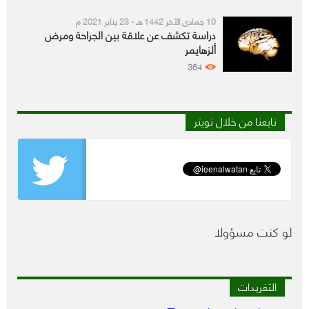
10 جمادى الآخر 1442 هـ - 23 يناير 2021 م
دراسة تكشف عن علاقة بين الجراحة ومرض
ألزهايمر
364
تابعنا من خلال تويتر
لو كنت مسؤولا
التغريدات