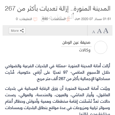
المدينة المنورة.. إزالة تعديات بأكثر من 267
ألف متر مربع
01:51 مساءً, 07 Jun 2020
المشاهدات : 635
التعليقات: 0
More
Click
Click
Click
Click
to
to
to
to
صحيفة عين الوطن
share
share
share
share
وكالات
on
on
on
on
WhatsApp
Telegram
Facebook
Twitter
أزالت
أمانة المدينة المنورة
(Opens
(Opens
(Opens
(Opens
-ممثلة في البلديات الفرعية والضواحي
in
in
in
in
خلال الأسبوع الماضي- 97 تعديًا على أراضٍ حكومية، قُدّرت
مساحاتها الإجمالية بأكثر من 267 ألف متر مربع.
new
new
new
new
window)
window)
window)
window)
وبيّنت أمانة
المدينة المنورة
أن فِرَق الرقابة الميدانية في بلديات
العاقول، وأبيار الماشي، والعيون، والمندسة، والعوالي، رصدت
حالات تعدٍّ تَضَمّنت إقامة مخططات وهمية وأحواش وحظائر أغنام
وسواتر ترابية ومزروعات في عدة مواقع بنطاق البلديات وبمساحات
مختلفة وجرى إزالتها.