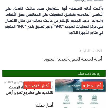
وأكدت أمانة المنطقة أنها ستواصل رصد حالات التعدي على
الأراضي الحكومية وتطبيق العقوبات على المخالفين وفق الأنظمة
واللوائح؛ داعية الجميع للإبلاغ عن حالات مماثلة من خلال الاتصال
على مركز العمليات الموحد “940” أو عبر تطبيق بلدي “940” المتوفر
في متاجر الأجهزة الذكية
الكلمات الدليلية
أمانة المدينة المنورةالمدينة المنورة
روابط ذات صلة
12 جمادى الآخر 1442 هـ - 25 يناير 2021 م
أخبار محلية
أخبار اقتصادية
المدينة.. فتح باب إبداء الرغبات
للتقديم على مشروع تطوير أرض
بالمنطقة المركزية
أخبار محلية