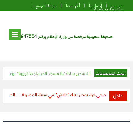
من نحن
إتصل بنا
أعلن معنا
خريطة الموقع
سياسة الخصوصية
847554
صحيفة سعودية مرخصة من وزارة الإعلام برقم
لحرمين” تدرس مقترحًا لتشجير ساحات المسجد الحرام
“لجنة كورونا” توقف أحد الف
احدث الموضوعات
قتيل و3 جرحى جراء تفجير تبناه “داعش” في سيناء المصرية
“الصحة”: خلال 24 ساعة.. تعافي (188) حالة من فيروس ك
عاجل