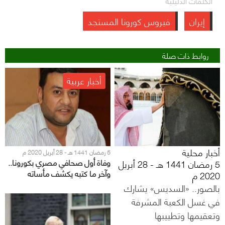
الكلمات الدليلية
إيران
فيروس كورونا المستجد
روابط ذات صلة
أخبار عربية
أخبار محلية
5 رمضان 1441 هـ - 28 أبريل 2020 م
وفاة أول صحافي مصري بكورونا..
5 رمضان 1441 هـ - 28 أبريل
وآخر ما كتبه يكشف مأساته
2020 م
بالصور.. «السديس» يشارك
في غسل الكعبة المشرفة
وتعقيمها وتطييبها