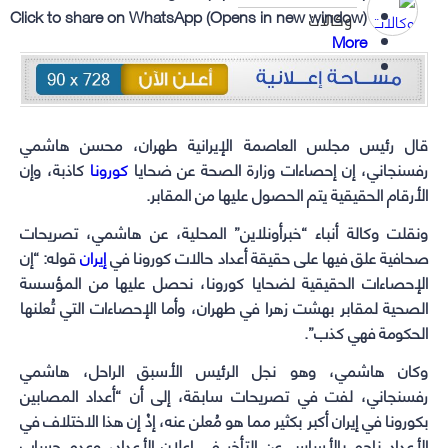
Click to share on WhatsApp (Opens in new window)
وكالات
More
قال رئيس مجلس العاصمة الإيرانية طهران، محسن هاشمي
رفسنجاني، إن إحصاءات وزارة الصحة عن ضحايا
كورونا
كاذبة، وإن
الأرقام الحقيقية يتم الحصول عليها من المقابر.
ونقلت وكالة أنباء “خبرأونلاين” المحلية، عن هاشمي، تصريحات
صحافية علق فيها على حقيقة أعداد حالات كورونا في
إيران
قوله: “إن
الإحصاءات الحقيقية لضحايا كورونا، نحصل عليها من المؤسسة
الصحية لمقابر بهشت زهرا في طهران، وأما الإحصاءات التي تُعلنها
الحكومة فهي كذب”.
وكان هاشمي، وهو نجل الرئيس الأسبق الراحل، هاشمي
رفسنجاني، لفت في تصريحات سابقة، إلى أن “أعداد المصابين
بكورونا في إيران أكبر بكثير مما هو مُعلن عنه، إذْ إن هذا الاختلاف في
الأعداد ناجم بالأساس عن التأخر في إعلان الأعداد، وعدم حساب