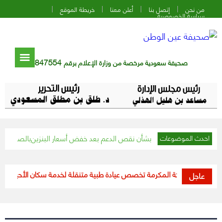
من نحن
إتصل بنا
أعلن معنا
خريطة الموقع
سياسة الخصوصية
847554
صحيفة سعودية مرخصة من وزارة الإعلام برقم
 المواطن» بشأن نقص الدعم بعد خفض أسعار البنزين
بالصور.. «السديس» ي
احدث الموضوعات
طقة مكة المكرمة تخصص عيادة طبية متنقلة لخدمة سكان الأحياء المعزولة
عاجل