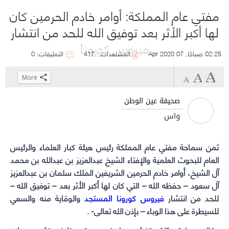
مفتي عام المملكة: أوامر خادم الحرمين كان
لها أكبر الأثر بعد توفيق الله للحد من انتشار
فيروس كورونا
02:25 صباحًا, 07 Apr 2020
المشاهدات : 417
التعليقات: 0
More
Click
Click
Click
Click
to
to
to
to
صحيفة عين الوطن
share
share
share
share
واس
on
on
on
on
WhatsApp
Telegram
Facebook
Twitter
ثمن سماحة
مفتي عام المملكة
رئيس
(Opens
(Opens
(Opens
(Opens
هيئة كبار العلماء
والرئيس
in
in
in
in
العام للبحوث العلمية والإفتاء الشيخ عبدالعزيز بن عبدالله بن محمد
آل الشيخ، أوامر
خادم الحرمين الشريفين
new
new
new
new
الملك سلمان بن عبدالعزيز
window)
window)
window)
window)
آل سعود – حفظه الله – التي كان لها أكبر الأثر بعد – توفيق الله –
للحد من انتشار
فيروس كورونا المستجد
والوقاية منه والسعي
للسيطرة على هذا الوباء – بإذن الله تعالى- .