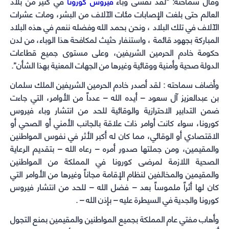
وقال سماحته: “لقد تفشى وباء
فيروس كورونا
في كثير من بلاد
العالم حتى بلغت الإصابات مئات الآلاف من البشر، ومات عشرات
الآلاف في تلك البلاد ، ونحن بحمد الله وفضله ننعم في هذه البلاد
المباركة بجهود قائمة ، واستنفار حثيث لمكافحة هذا الوباء، من لدن
حكومة خادم الحرمين الشريفين، وعلى مستوى جميع قطاعات
الدولة صحية وأمنية ووقائية وغيرها من الجهات المعنية بهذا الشأن”.
وأضاف سماحته : لقد أصدر
خادم الحرمين الشريفين
الملك سلمان
بن عبدالعزيز آل سعود – أيده الله – عدداً من الأوامر، التي جاءت
ضمن التدابير الاحترازية والوقائية للحد من انتشار وباء
فيروس
كورونا
، سواء كانت أوامر ذات علاقة بالجانب الأمني أو الصحي أو
الاقتصادي أو الوقائي، مما كان له أكبر الأثر في نفوس المواطنين
والمقيمين، ومن جملتها صدور أمره – رعاه الله – بتقديم الرعاية
الصحية اللازمة لمرضى كورونا في المملكة من المواطنين
والمقيمين والمخالفين لنظام الإقامة مجاناً وغيرها من الأوامر التي
كان لها أثراً ملموساً بعد – فضل الله – للحد من انتشار فيروس
كورونا والجدية في السيطرة عليه – بإذن الله – .
وأهاب مفتي عام المملكة بجميع المواطنين والمقيمين بمنع التجول