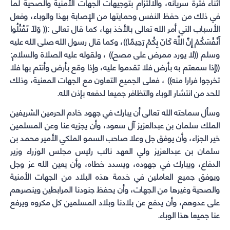
أثناء فترة سريانه، والالتزام بتوجيهات الجهات الأمنية والصحية لما
في ذلك من حفظ النفس وحمايتها من الإصابة بهذا والوباء، وفعل
الأسباب التي أمر الله تعالى بالأخذ بها، كما قال تعالى :(( وَلَا تَقْتُلُوا
أَنْفُسَكُمْ إِنَّ اللَّهَ كَانَ بِكُمْ رَحِيمًا))، وكما قال رسول الله صلى الله عليه
وسلم ((لا يورد ممرض على مصح)) ، ولقوله عليه الصلاة والسلام:
((إذا سمعتم به بأرض فلا تقدموا عليه، وإذا وقع بأرض وأنتم بها فلا
تخرجوا فرارا منه)) ، فعلى الجميع التعاون مع الجهات المعنية، وذلك
للحد من انتشار الوباء والتظافر جميعا لدفعه بإذن الله.
وسأل سماحته الله تعالى أن يبارك في جهود خادم الحرمين الشريفين
الملك سلمان بن عبدالعزيز آل سعود، وأن يجزيه عنا وعن المسلمين
خير الجزاء، وأن يوفق جل وعلا صاحب السمو الملكي الأمير محمد بن
سلمان بن عبدالعزيز ولي العهد نائب رئيس مجلس الوزراء وزير
الدفاع، ويبارك في جهوده، ويسدد خطاه، وأن يعين الله عز وجل
ويوفق جميع العاملين في خدمة هذه البلاد من الجهات الأمنية
والصحية وغيرها من الجهات، وأن يحفظ جنودنا المرابطين وينصرهم
على عدوهم، وأن يدفع عن بلادنا وبلاد المسلمين كل مكروه ويرفع
عنا جميعا هذا الوباء.