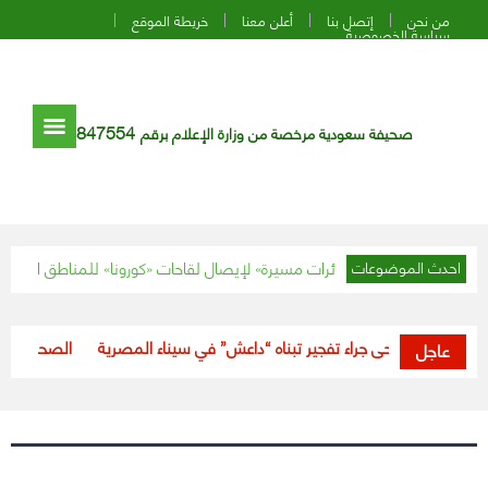
من نحن
إتصل بنا
أعلن معنا
خريطة الموقع
سياسة الخصوصية
847554
صحيفة سعودية مرخصة من وزارة الإعلام برقم
عتزم استخدام «طائرات مسيرة» لإيصال لقاحات «كورونا» للمناطق النائية
بالصور.
احدث الموضوعات
راء تفجير تبناه “داعش” في سيناء المصرية
“الصحة”: خلال 24 ساعة.. تعافي (188) حالة من فيروس كورونا
عاجل