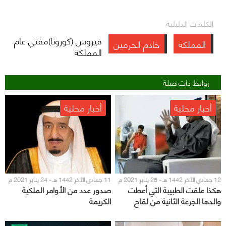
الكلمات الدليلية
فيروس (كورونا)مفتي عام
المملكة
خادم الحرمين
المملكة
روابط ذات صلة
أخبار محلية
أخبار محلية
12 جمادى الآخر 1442 هـ - 25 يناير 2021 م
11 جمادى الآخر 1442 هـ - 24 يناير 2021 م
هكذا علقت الطبيبة التي أعطت
صدور عدد من الأوامر الملكية
والدها الجرعة الثانية من لقاح
الكريمة
“كورونا” على الواقعة (فيديو)