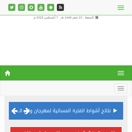
الجمعة , 23 صفر 1448 هـ ,
7 أغسطس 2026 م
الصحة تكشف عن الإجراءات التي أسهمت في عدم تسجيل حالات كورونا بموسم الحج
إجراء 787 عملية تخصصية في القلب لـ”الحجاج” بمدينة الملك عبدالله الطبية