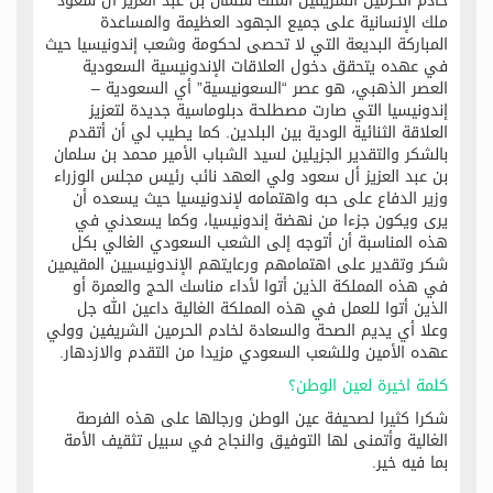
خادم الحرمين الشريفين الملك سلمان بن عبد العزيز آل سعود
ملك الإنسانية على جميع الجهود العظيمة والمساعدة
المباركة البديعة التي لا تحصى لحكومة وشعب إندونيسيا حيث
في عهده يتحقق دخول العلاقات الإندونيسية السعودية
العصر الذهبي، هو عصر “السعونيسية” أي السعودية –
إندونيسيا التي صارت مصطلحة دبلوماسية جديدة لتعزيز
العلاقة الثنائية الودية بين البلدين. كما يطيب لي أن أتقدم
بالشكر والتقدير الجزيلين لسيد الشباب الأمير محمد بن سلمان
بن عبد العزيز أل سعود ولي العهد نائب رئيس مجلس الوزراء
وزير الدفاع على حبه واهتمامه لإندونيسيا حيث يسعده أن
يرى ويكون جزءا من نهضة إندونيسيا، وكما يسعدني في
هذه المناسبة أن أتوجه إلى الشعب السعودي الغالي بكل
شكر وتقدير على اهتمامهم ورعايتهم الإندونيسيين المقيمين
في هذه المملكة الذين أتوا لأداء مناسك الحج والعمرة أو
الذين أتوا للعمل في هذه المملكة الغالية داعين الله جل
وعلا أي يديم الصحة والسعادة لخادم الحرمين الشريفين وولي
عهده الأمين وللشعب السعودي مزيدا من التقدم والازدهار.
كلمة اخيرة لعين الوطن؟
شكرا كثيرا لصحيفة عين الوطن ورجالها على هذه الفرصة
الغالية وأتمنى لها التوفيق والنجاح في سبيل تثقيف الأمة
بما فيه خير.