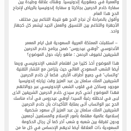
والعمرة في جمهورية إندونيسيا. وهناك علاقة وطيدة بين
سفارة خادم الحرمين بجاكرتا و سفارة إندونيسيا بالرياض لإنجاح
الحج هذا العام.
وأقول بالصراحة أن نجاح الحج هو نتيجة التناغم بين مختلف
الأجهزة والتناغم بين التنسيق والعمل الجيد ليشعر كل كجهاز
واحد.
– استقبلت المملكة العربية السعودية قبل ايام المعمر
الأندنوسي “أوهي عيدروس”‬ ضمن برنامج خادم الحرمين
الشريفين لضيوف الرحمن ؛ ماهو رأيك حول الموضوع؟
هذا الموضوع أخذ كثيرا من اهتمام الشعب الإندونيسي وربما
أيضا الشعب السعودي الغالي حيث يتزامن مع انتشار التقنية
“واتساب” في جميع أطراف الأرض. فكما أن خادم الحرمين
الشريفين الملك سلمان بن عبد العزيز وقت زيارته إندونيسيا
موجود وساكن في قلوب الشعب الإندونيسي عبر جوالاتهم
فهذا الموضوع أعني كرم سيدي خادم الحرمين الشريفين الذى
لبى في لحظته رغبة السيد/ أوهي عيدروس في أداء مناسك
الحج عبر الواتساب أتى بمثابة التأكيدات بأن خادم الحرمين
الشريفين الملك سلمان بن عبد العزيز آل سعود شخصية
إسلامية عالمية مهتمة بأمور الإسلام والمسلمين أجمعين
ودون تفرقة بين شعبه و شعب آخر كما أن رجال الحكومة
السعودية ذات العلاقة أيضا لديهم الإحساس في كل ما من