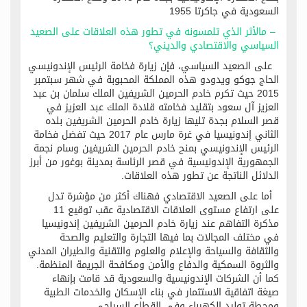
السعودية في جاكرتا 1955
– مالأثر الذي تلمسونه في تطور هذه العلاقات على الصعيد
السياسي والاقتصادي والديني؟‬
على الصعيد السياسي، فإن زيارة فخامة الرئيس الإندونيسي
الحاج جوكو ويدودو هذه المملكة المحبوبة في شهر سبتمبر
2015 حيث تكرم خادم الحرمين الشريفين الملك سلمان بن عبد
العزيز آل سعود بتقليد فخامته قلادة الملك عبد العزيز في
قصر السلام بجدة تليها زيارة خادم الحرمين الشريفين بلده
الثاني إندونيسيا في غرة مارس عام 2017 حيث تفضل فخامة
الرئيس الإندونيسي بمنح خادم الحرمين الشريفين وسام نجمة
الجمهورية الإندونيسية في قصر الرئاسة بمدينة بوغور من أبرز
الدلائل الناتجة عن تطور هذه العلاقات.
أما على الصعيد الاقتصادي فهناك أكثر من مؤشرة تدل
على ارتفاع مستوى العلاقات الاقتصادية عقب توقيع 11
مذكرة التفاهم عند زيارة خادم الحرمين الشريفين إندونيسيا
في مختلف المجالات بما فيها التجارة والتعليم والصحة
والثقافة والسياحة والإعلام والعلوم والتقنية والطيران المدني
والثروة السمكية والدفاع والأمن ومكافحة الجريمة المنظمة.
كما أن الشركات الإندونيسية والسعودية قد قامت بإنهاء
صيغة اتفاقية الاستثمار في بناء الإسكان والخدمات الطبية
ومحطة توليد الكهرباء وفي القطاع السياحي.