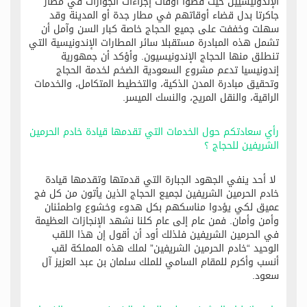
الإندونيسيين حيث قضوا أوقات إجراءات الجوازات في مطار
جاكرتا بدل قضاء أوقاتهم في مطار جدة أو المدينة وقد
سهلت وخففت على جميع الحجاج خاصة كبار السن وآمل أن
تشمل هذه المبادرة مستقبلا سائر المطارات الإندونيسية التي
تنطلق منها الحجاج الإندونيسيون. وأؤكد أن جمهورية
إندونيسيا تدعم مشروع السعودية الضخم لخدمة الحجاج
وتحقيق مبادرة المدن الذكية، والتخطيط المتكامل، والخدمات
الراقية، والنقل المريح، والنسك الميسر.
رأي سعادتكم حول الخدمات التي تقدمها قيادة خادم الحرمين
الشريفين للحجاج ؟
لا أحد ينفي الجهود الجبارة التي قدمتها وتقدمها قيادة
خادم الحرمين الشريفين لجميع الحجاج الذين يأتون من كل فج
عميق لكي يؤدوا مناسكهم بكل هدوء وخشوع واطمئنان
وأمن وأمان. فمن عام إلى عام كلنا نشهد الإنجازات العظيمة
في الحرمين الشريفين فلذلك أود أن أقول إن هذا اللقب
الوحيد “خادم الحرمين الشريفين” لملك هذه المملكة لقب
أنسب وأكرم للمقام السامي للملك سلمان بن عبد العزيز آل
سعود.