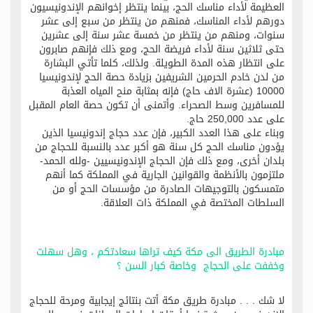
العظيمة لأداء مناسك الحج، بينما ينتظر إخوانهم الإندونيسيون
دورهم لأداء المناسك، فمنهم من ينتظر من سبع إلى عشر
سنوات، ومنهم من ينتظر من خمسة عشر سنة إلى عشرين
حتى ثلاثين سنة لأداء فريضة الحج، ومع ذلك فإنهم صابرون
على انتظار هذه المدة الطويلة. ولذلك، كلما تأتي البشارة
من لدن خادم الحرمين الشريفين بزيادة حصة الحج لإندونيسيا
10000 (عشرة الاف حاج) فإنه بمثابة منح المياه العذبة
للمسافرين وسط الصحراء. وأتمنى أن تكون حصة العام المقبل
على عدد 250,000 حاج.
وبناء على هذا العدد الكبير، فإن عدد حجاج إندونيسيا الذين
يؤدون مناسك الحج كل سنة هو أكبر عدد بالنسبة للحجاج من
بلدان أخرى، ومع ذلك فإن الحجاج الإندونيسيين -ولله الحمد-
ملتزمون بالأنظمة والقوانين الجارية في المملكة كما أنهم
متمسكون بالتوجيهات الصادرة من مؤسسات الحج أو من
السلطات المختصة في المملكة ذات العلاقة.
مبادرة الطريق الى مكة كيف تراها سعادتكم ، وهل سهلت
وخففت على الحجاج وخاصة كبار السن ؟
لا شك . . . مبادرة طريق مكة أتت بنتائج إيجابية ومرحة للحجاج