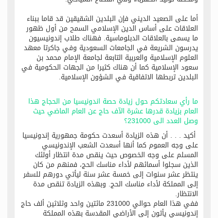
أما على الصعيد الديني فإن البلدين الشقيقين قد قاما ببناء
العلاقات على أساس الدين الإسلامي السمح من أول ظهور
ما يسمى بالعلاقات الدبلوماسية. فهناك طلاب إندونيسيون
يدرسون الشريعة في الجامعات السعودية وفي جاكرتا معهد
العلوم الإسلامية والعربية التابعة لجامعة الإمام محمد بن
سعود الإسلامية كما أن هناك كثيرا من الجهات الحكومية في
البلدين تربطها الاتفاقية في الشؤون الإسلامية.
ما رأي سعادتكم حول زيادة حصة اندونيسيا من الحجاج هذا
العام بزيادة قدرها عشرة الآف حاج عن العام الماضي حيث
وصل العدد الى 231000؟
أكيد . . . أن هذه الزيادة أسعدت حكومة جمهورية إندونيسيا
على وجه العموم كما أنها أسعدت الشعب الإندونيسي
المسلم على وجه الخصوص حيث ينقص مدة انتظار أولئك
الذين سجلوا أسمائهم لأداء مناسك الحج، فمنهم من كان
ينتظر عشر سنوات إلى خمسة عشر سنة ليأتي دورهم للسفر
إلى المملكة لأداء مناسك الحج. وبهذه الزيادة تنقص مدة
الانتظار.
ففي هذا العام حوالي 231000 مائتين واحد وثلاثين ألف حاج
إندونيسي يأتون إلى الأراضي المقدسة بهذه المملكة