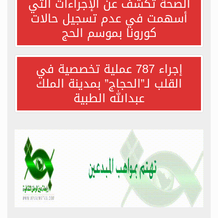
الصحة تكشف عن الإجراءات التي
أسهمت في عدم تسجيل حالات
مرور المدينة ينفذ الخطة المرورية تزامناً مع توافد الحجاج لزيارة المسجد النبوي الشريف
كورونا بموسم الحج
“ماراثون الألوان” يشهد مشاركة العائلات بالعديد من الفعاليات والعروض الترفيهية المصاحبة
إجراء 787 عملية تخصصية في
القلب لـ”الحجاج” بمدينة الملك
حالة ولادة نادرة لأربعة توائم لحاجة سورية في مكة المكرمة
عبدالله الطبية
أرامكو السعودية بجدة تنثر البهجة على وجوه الأيتام وذوي الإحتياجات الخاصة
سفير المملكة في سويسرا يشارك في احتفال اليوم الوطني لإمارة ليشتنشتاين
ضيوف خادم الحرمين الشريفين يلتقطون الصور التذكارية في مجمع الملك فهد لطباعة المصحف
ميسي ورونالدو وفان دايك مرشحون لجائزة أفضل لاعب في أوروبا