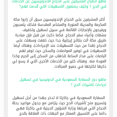
ماهو انطباع المشرفين على الحجاج الاندونيسيين عن الخدمات
في الحج ؟ وكيف يصنفون التسهيلات التي قُدمت لهم؟
أكثر المشرفين على الحجاج الإندونيسيين سبق أن زاروا مكة
المكرمة والمدينة المنورة والمشاعر المقدسة فلذلك يتعجبون
ويفرحون بالإنجازات القائمة في سبيل تسهيل وتخفيف
مشقات وأعباء سفر الحجاج. فكما ذكرت من قبل فإن مبادرة
طريق مكة أتت بنتائج إيجابية جدا حيث خففت وسهلت على
الحجاج (هذا من حيث التسهيلات عند الإجراءات)، وهناك أيضا
التسهيلات في توفير المواصلات والسكن حيث توفر لهم
الباصات على مدار الساعة للذهاب من السكن إلى الحرم وكذا
العودة منه. وهناك كثير من الخدمات الأخرى التي لا يسع لي
ذكرها لكثرتها في جميع المجالات.
ماهو دور السفارة السعودية في اندونيسيا في تسهيل
اجراءات تاشيرات الحج ؟
السفارة السعودية في جاكرتا لا تدخر جهدا من أجل تسهيل
وتسريع منح تأشيرات الحج حيث يتزامن مع جدول مواعيد رحلة
الحجاج التي قررتها وزارة الشؤون الدينية في جاكرتا فهي
دائما على التنسيق الممتاز مع الجهات ذات العلاقة بالحج