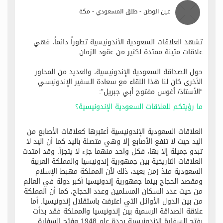
عين الوطن - طلق المسعودي - مكة
تشهد العلاقات السعودية الأندونيسية تطوراً دائماً، فهي
علاقات متينة ممتدة لكثير من عقود الزمان.
حول الصداقة السعودية الإندونيسية، والعديد من المحاور
الأخرى كان لنا هذا اللقاء مع سعادة السفير الإندونيسي
“الأستاذ/ أغوس مفتوح أبي جبريل”:
ما رؤيتكم للعلاقات السعودية الإندونيسية؟ ‬
العلاقات السعودية الإندونيسية أعتبرها كعلاقات الأصابع من
اليد حيث لا تنفع الأصابع إلا وهي متصلة باليد كما أن اليد لا
تبدو جميلة إلا بها، فكل واحد منهما جزء لا يتجزأ. وقد امتدت
العلاقات التاريخية بين جمهورية إندونيسيا والمملكة العربية
السعودية منذ زمن بعيد، ذلك لأن المملكة مهبط الإسلام
ومقصد الحجاج بينما جمهورية إندونيسيا أكبر دولة في العالم
من حيث عدد السكان المسلمين وعدد الحجاج، كما أن المملكة
من بين الدول الأوائل التي اعترفت باستقلال إندونيسيا. أما
علاقة الصداقة الرسمية بين إندونيسيا والمملكة فقد بدأت
بفتح السفارة الإندونيسية بجدة عام 1948 وفتح السفارة