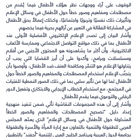
الوقوف على آراء ووجهات نظر هؤلاء الأطفال فيما يُقدم من
مصطلحات ومفاهيم وصور خطأ حول الأطفال في وسائل الإعلام
وتأثيرات ذلك نفسيًا وتربويًا واجتماعيًا، وكذلك إعمالاً بحق الأطفال
في المشاركة الفعّالة في التعبير عن آرائهم بحرية فيما يخصهم.
وأشار البيان إلى تصدر الإعلام الإلكتروني الأفضلية الأولى عند
الأطفال بما في ذلك مواقع التواصل الاجتماعي وممارسة الألعاب
الالكترونية، وأن أكثر ما يشاهدونه هو المحتوى الأجنبي من أفلام
ومسلسلات وبرامج، وأكدوا على أن أبرز القضايا التي يجب أن
يتناولها الإعلام هو التنمّر ومكافحة العنف ضد الأطفال، وأوصوا بأن
يتجنّب الإعلام استخدام المصطلحات والمفاهيم والصور الخطأ حول
الأطفال لما لها من تأثير سلبي بما في ذلك الصور النمطية للفتيات
في المجتمع، مع استخدام الخطاب الإيجابي والابتكاري وتفعيل الدور
الرقابي والتوعوي فيما يقدم للأطفال.
وأشار إلى أن هذه المجموعات النقاشية تأتي ضمن تنفيذ منهجية
إعداد دليل “تصحيح المصطلحات والمفاهيم والصور الخطأ
المتداولة حول الأطفال في وسائل الإعلام” الذي يعدّه المجلس
العربي للطفولة والتنمية بالتعاون مع إدارة المرأة والأسرة والطفولة
بجامعة الدول العربية وبرنامج الخليج العربي للتنمية “أجفند” بالتطبيق