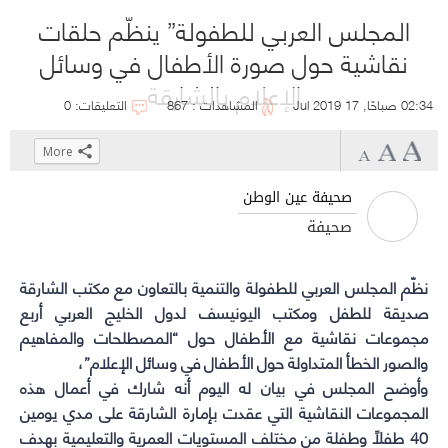
المجلس العربي للطفولة” ينظّم حلقات
نقاشية حول صورة الأطفال في وسائل
الإعلام بالشارقة
02:34 صباحًا, 17 Jul 2019
المشاهدات : 867
التعليقات: 0
More
Click
Click
Click
Click
to
to
to
to
صحيفة عين الوطن
share
share
share
share
صحيفة
on
on
on
on
WhatsApp
Telegram
Facebook
Twitter
(Opens
(Opens
(Opens
(Opens
نظّم المجلس العربي للطفولة والتنمية بالتعاون مع مكتب الشارقة
in
in
in
in
صديقة للطفل ومكتب اليونيسف لدول الخليج العربي أربع
new
new
new
new
مجموعات نقاشية مع الأطفال حول “المصطلحات والمفاهيم
window)
window)
window)
والصور الخطأ المتداولة حول الأطفال في وسائل الإعلام”،
window)
وأوضح المجلس في بيان له اليوم أنه شارك في أعمال هذه
المجموعات النقاشية التي عقدت بإمارة الشارقة على مدي يومين
40 طفلًا وطفلة من مختلف المستويات العمرية والتعليمية بهدف