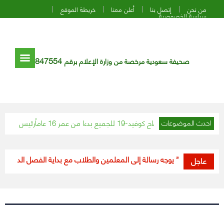
من نحن
إتصل بنا
أعلن معنا
خريطة الموقع
سياسة الخصوصية
847554
صحيفة سعودية مرخصة من وزارة الإعلام برقم
لن توفير لقاح كوفيد-19 للجميع بدءا من عمر 16 عاماً
رئيس الوزراء السوري: تم اعترا
احدث الموضوعات
“وزير التعليم” يوجه رسالة إلى المعلمين والطلاب مع بداية الفصل الدراسي الثان
عاجل