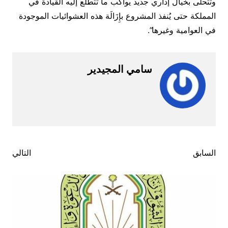
وتتحلى بخيال إداري جديد يواكب ما تتطلع إليه القيادة في
المملكة حتى يُنفذ المشروع بإِزَالَة هذه العشوائيات الموجودة
في العوامية وغيرها”.
سامي المجيدير
تصفّح
السابق
التالي
المقالات