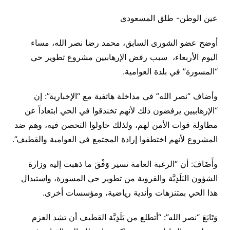
عين الوطن- طلق المسعودى
أوضح عضو الشورى السابق، محمد رضا نصر الله، مساء
اليوم الأربعاء، سبب رفض الإرهابيين مشروع تطوير حي
“المسورة” في بلدة العوامية.
وأضاف “نصر الله” في مداخلة هاتفية مع “الإخبارية”: إن
“الإرهابيين يرفضون ذلك لأنهم تخندقوا في الحي ابتعاداً عن
مطاولة قوات الأمن لهم، ولذلك حاولوا التحصن فيه، وهم ضد
المشروع لأنهم اختطفوا إرادة المجتمع في العوامية والقطيف”.
وأَضَافَ: أن “الرغبة العامة تسير وَفْقَ ما ذهبت إليه وزارة
الشؤون البَلَدِيَّة والقروية من تطوير حي المسورة، واستبدال
هذا الحي بمتنزهات وأندية رياضية، ومؤسسات أخرى.
وَتَابَعَ “نصر الله”: “أتطلع من بَلَدِيَّة القطيف أن تشد العزم