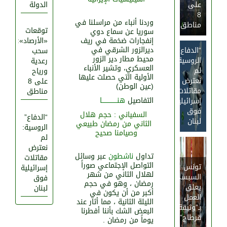
على
الدولة
8
وردنا أنباء من مراسلنا في
مناطق
توقعات
سوريا عن سماع دوي
إنفجارات ضخمة في ريف
«الأرصاد»:
ديرالزور الشرقي في
“الدفاع”
سحب
محيط مطار دير الزور
الروسية:
رعدية
العسكري، وتشير الأنباء
لم
ورياح
الأولية التي حصلت عليها
نعترض
على 8
(عين الوطن)
مقاتلات
مناطق
التفاصيل
هنـــــــــــــــا
إسرائيلية
فوق
السفياني : حجم هلال
“الدفاع”
لبنان
1051
0
الثاني من رمضان طبيعي
الروسية:
وصيامنا صحيح
لم
نعترض
تداول
ناشطون
عبر وسائل
مقاتلات
التواصل الإجتماعي صوراً
تونس..
إسرائيلية
لهلال الثاني من شهر
السبسي
فوق
رمضان ، وهو في حجم
يعلق
لبنان
أكبر من أن يكون في
العمل
الليلة الثانية ، مما أثار عند
بـ”وثيقة
البعض الشك بأننا أفطرنا
قرطاج”
يوماً من رمضان .