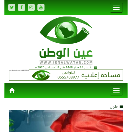
751
0
الأحد , 24 صفر 1448 هـ ,
9 أغسطس 2026 م
عاجل
751
0