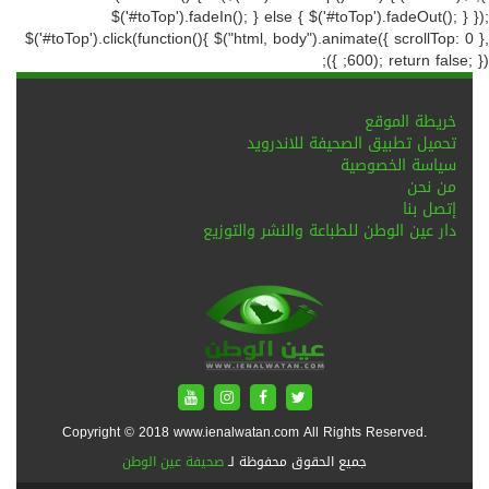
$('#toTop').fadeIn(); } else { $('#toTop').fadeOut(); } });
$('#toTop').click(function(){ $("html, body").animate({ scrollTop: 0 },
600); return false; }); });
خريطة الموقع
تحميل تطبيق الصحيفة للاندرويد
سياسة الخصوصية
من نحن
إتصل بنا
دار عين الوطن للطباعة والنشر والتوزيع
Copyright © 2018 www.ienalwatan.com All Rights Reserved.
جميع الحقوق محفوظة لـ
صحيفة عين الوطن