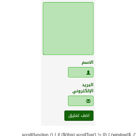
الاسم
البريد
الإلكتروني
'); $(window).scroll(function () { if ($(this).scrollTop() != 0) {