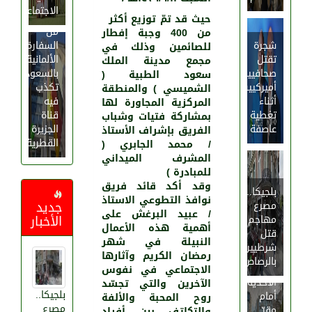
بيان
الاجتماعية
عاجل
حيث قد تمّ توزيع أكثر
من
من 400 وجبة إفطار
شجرة
السفارة
للصائمين وذلك في
تقتل
الألمانية
مجمع مدينة الملك
صحافيين
بالسعودية
سعود الطبية (
أميركيين
تكذب
الشميسي ) والمنطقة
أثناء
فيه
المركزية المجاورة لها
تغطية
قناة
بمشاركة فتيات وشباب
عاصفة
الجزيرة
الفريق بإشراف الأستاذ
القطرية
/ محمد الجابري (
المشرف الميداني
1551
0
للمبادرة )
وقد أكد قائد فريق
بلجيكا..
نوافذ التطوعي الاستاذ
جديد
مصرع
/ عبيد البرغش على
الأخبار
مهاجم
أهمية هذه الأعمال
قتل
النبيلة في شهر
شرطيين
رمضان الكريم وآثارها
بالرصاص
آلاف
الاجتماعي في نفوس
الأحذية
الآخرين والتي تجسّد
بلجيكا..
أمام
روح المحبة والألفة
مصرع
مقرّ
والتكاتف بين أفراد