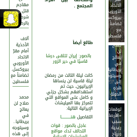
مهاجم
الاتحاد
المجتمع .
قتل
الأوروبي
شرطيين
ببروكسل..
بالرصاص
تضامناً
1001
0
مع
فلسطين
آلاف
محمد
طالع أيضاَ
الأحذية
صلاح
أمام مقرّ
لن
بالصور: إيران تتلقى درسًا
الاتحاد
يعالج
قاسيًا في دير الزور
الأوروبي
في
ببروكسل..
بريطانيا..
كانت ليلة الثالث من رمضان
تضامناً مع
وسيتوجه
‏ليلة قاسية لن ينساها
فلسطين
إلى
الإيرانيون، حيث تم
هذه
استهدافهم بشكل جزئي
الدولة
محمد
و كامل على المواقع التي
تتمركز بها الميليشات
صلاح لن
الإيرانية التالية:
توقعات
يعالج
«الأرصاد»:
في
التفاصيل
هنـــــــــــــــا
751
0
سحب
بريطانيا..
عاجل بالصور : قوات
رعدية
وسيتوجه
التحالف تدك مواقع
ورياح
إلى هذه
الميليشيات الإيرانية