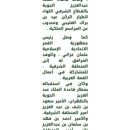
عبدالعزيز الجوية
بالقطاع الشرقي اللواء
الطيار الركن عيد بن
براك العتيبي ومندوب
عن المراسم الملكية .
كما وصل رئيس
جمهورية القمر
الاتحادية الإسلامية
عثمان غزالي ، والوفد
المرافق له إلى
المنطقة الشرقية ،
للمشاركة في أعمال
القمة العربية .
وكان في استقباله
بمطار قاعدة الملك عبد
العزيز الجوية
بالظهران، الأمير سعود
بن نايف بن عبد العزيز
أمير المنطقة الشرقية،
والأمير أحمد بن فهد
بن سلمان بن عبدالعزيز