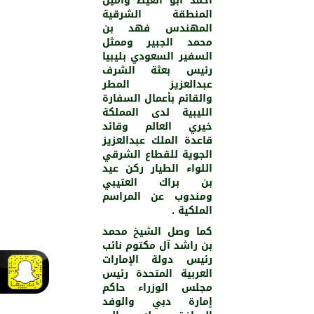
أحمد أبو الغيط وأمين
المنطقة الشرقية
المهندس فهد بن
محمد الجبير وممثل
السفير السعودي بليبيا
رئيس بعثة الشرف
عبدالعزيز المطر
والقائم بأعمال السفارة
الليبية لدى المملكة
خيري العالم وقائد
قاعدة الملك عبدالعزيز
الجوية للقطاع الشرقي
اللواء الطيار ركن عيد
بن براك العتيبي
ومندوب عن المراسم
الملكية .
كما وصل الشيخ محمد
بن راشد آل مكتوم نائب
رئيس دولة الإمارات
العربية المتحدة رئيس
مجلس الوزراء حاكم
إمارة دبي والوفد