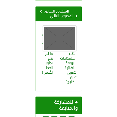
المحتوى السابق
المحتوى التالي
فرنسا:
الهجوم
على
"الأسد"
انتهى
انهاء
ما لم
استعدادات
يتم
البروفة
تجاوز
النهائية
الخط
لتمرين
الأحمر !
"درع
الخليج"
للمشاركة
والمتابعة