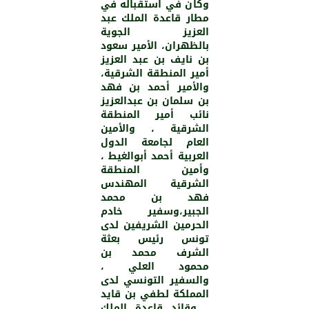
وكان في استقباله في
مطار قاعدة الملك عبد
العزيز الجوية
بالظهران، الأمير سعود
بن نايف بن عبد العزيز
أمير المنطقة الشرقية،
والأمير أحمد بن فهد
بن سلمان بن عبدالعزيز
نائب أمير المنطقة
الشرقية ، والأمين
العام لجامعة الدول
العربية أحمد أبوالغيط ،
وأمين المنطقة
الشرقية المهندس
فهد بن محمد
الجبير،وسفير خادم
الحرمين الشريفين لدى
تونس رئيس بعثة
الشرف محمد بن
محمود العلي ،
والسفير التونسي لدى
المملكة لطفي بن قايد
، وقائد قاعدة الملك