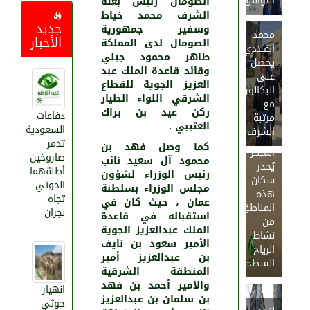
التوافق
الصومال رئيس بعثة
الشرف محمد خياط
جديد
وسفير جمهورية
محمد
الأخبار
الصومال لدى المملكة
القلادي
طاهر محمود جيلي
يحصل
وقائد قاعدة الملك عبد
على
العزيز الجوية للقطاع
البكالوريوس
الشرقي اللواء الطيار
مع
ركن عيد بن براك
دفاعات
مرتبة
العتيبي .
السعودية
الشرف
“الإنذار
تدمر
كما وصل فهد بن
المبكر”
صاروخين
محمود آل سعيد نائب
يُحذر
أطلقهما
رئيس الوزراء لشؤون
سكان
الحوثي
مجلس الوزراء بسلطنة
هذه
تجاه
عمان ، حيث كان في
المناطق
نجران
استقباله في قاعدة
من
الملك عبدالعزيز الجوية
نشاط
الأمير سعود بن نايف
الرياح
بن عبدالعزيز أمير
السطحية
المنطقة الشرقية
والأمير أحمد بن فهد
انهيار
بن سلمان بن عبدالعزيز
حوثي