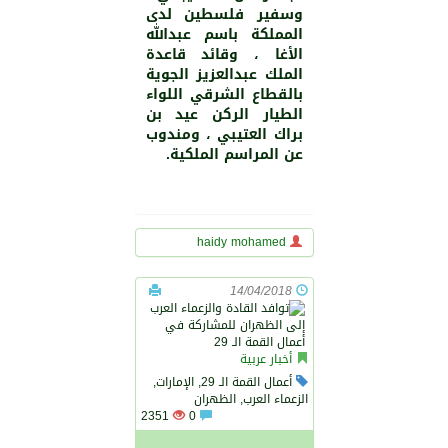
وسفير فلسطين لدى
المملكة باسم عبدالله
الأغا ، وقائد قاعدة
الملك عبدالعزيز الجوية
بالقطاع الشرقي اللواء
الطيار الركن عيد بن
براك العتيبي ، ومندوب
عن المراسم الملكية.
haidy mohamed
14/04/2018
أخبار عربية
أعمال القمة الـ 29, الإمارات,
الزعماء العرب, الظهران
2351
0