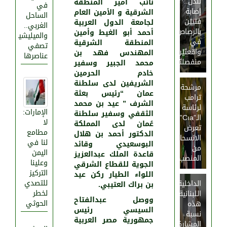
لندن..
نائب أمير المنطقة
في
إصابة
الشرقية و الأمين العام
الساحل
فتيَيْن
لجامعة الدول العربية
الغربي..
بالرصاص
أحمد أبو الغيط وأمين
والميليشيا
في
المنطقة الشرقية
تصفي
واقعتَيْن
المهندس فهد بن
عناصرها
منفصلتَيْن
محمد الجبير وسفير
خادم الحرمين
الشريفين لدى سلطنة
مرشحة
عمان “رئيس بعثة
ترامب
الشرف ” عيد بن محمد
لرئاسة
الإمارات:
الثقفي وسفير سلطنة
الـ”Cıa”
لا
عُمان لدى المملكة
تعرض
مطامع
الدكتور أحمد بن هلال
الانسحاب
لنا في
البوسعيدي وقائد
من
اليمن
قاعدة الملك عبدالعزيز
المنصب
وعلينا
الجوية للقطاع الشرقي
التركيز
اللواء الطيار ركن عيد
للتصدي
الداخلية
بن براك العتيبي.
لخطر
اللبنانية:
ووصل عبدالفتاح
الحوثي
هذه
السيسي رئيس
نسبة
جمهورية مصر العربية
المشاركة