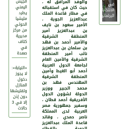
الجيش
والوفد المرافق له ،
في
اليمني
حيث كان في استقباله
الانتخابات
يطرد
في مطار قاعدة الملك
البرلمانية!
مليشيا
عبدالعزيز الجوية ،
الحوثي
الأمير سعود بن نايف
من مركز
بن عبدالعزيز أمير
مديرية
المنطقة الشرقية
كتاف
والأمير أحمد بن فهد
في
بن سلمان بن عبدالعزيز
صعدة
نائب أمير المنطقة
الشرقية والأمين العام
لجامعة الدول العربية
«النيابة»:
أحمد أبو الغيط وأمين
لا يجوز
المنطقة الشرقية
دخول
المهندس فهد بن
المنازل
محمد الجبير ووزير
وتفتيشها
الدولة لشؤون الدول
دون إذن
الأفريقية أحمد قطان ،
إلا في 3
وسفير جمهورية مصر
حالات
العربية لدى المملكة
ناصر حمدي ، وقائد
قاعدة الملك عبدالعزيز
الجوية بالقطاع