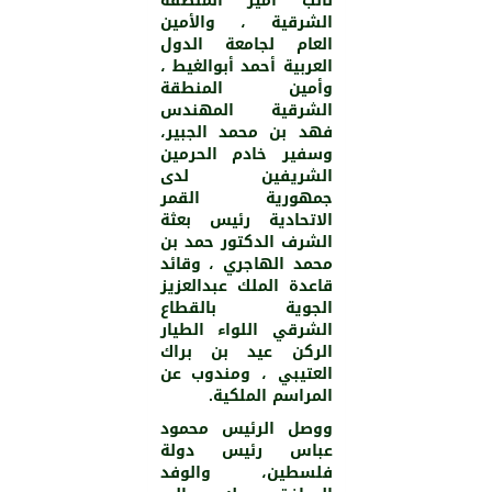
نائب أمير المنطقة
الشرقية ، والأمين
العام لجامعة الدول
العربية أحمد أبوالغيط ،
وأمين المنطقة
الشرقية المهندس
فهد بن محمد الجبير،
وسفير خادم الحرمين
الشريفين لدى
جمهورية القمر
الاتحادية رئيس بعثة
الشرف الدكتور حمد بن
محمد الهاجري ، وقائد
قاعدة الملك عبدالعزيز
الجوية بالقطاع
الشرقي اللواء الطيار
الركن عيد بن براك
العتيبي ، ومندوب عن
المراسم الملكية.
ووصل الرئيس محمود
عباس رئيس دولة
فلسطين، والوفد