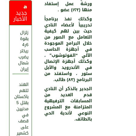
ورشة عمل إستفاد
منها (١٢٣) عضو .
جديد
الأخبار
وكذلك نفذ برنامجاً
تدريبياً لأعضاء النادي
حيث بين لهم كيفية
زلزال
التعامل مع الصور من
بقوة
خلال البرامج الموجودة
6ر4
في أجهزة الحاسب
ريختر
الآلي “الفوتوشوب” ،
يضرب
وكذلك أجهزة الإتصال
شمال
في الأندرويد والآبل
إيران
ستور ، واستفتد من
البرنامج (٨٣) طالب.
الهند
الجدير بالذكر أن النادي
تتهم
قدم العديد من
باكستان
المسابقات الترفيهية
بقتل 5
المتزامنة مع المشروع
مدنيين
النوعي لأندية الحي
في
بالطائف.
قصف
على
كشمير