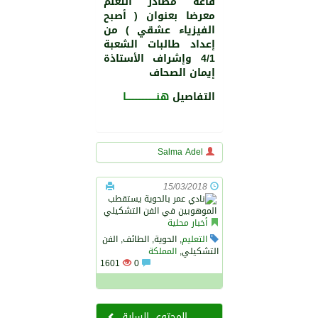
قاعة مصادر التعلم
معرضا بعنوان ( أصبح
الفيزياء عشقي ) من
إعداد طالبات الشعبة
4/1 وإشراف اﻷستاذة
إيمان الصحاف
التفاصيل
هنـــــــــــــــــــــا
Salma Adel
15/03/2018
أخبار محلية
التعليم
, الحوية, الطائف, الفن
التشكيلي,
المملكة
1601
0
المحتوى السابق