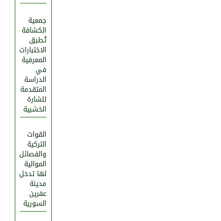
جمعية
الكشافة
تُطبق
الاختبارات
المعرفية
في
الدراسة
المتقدمة
للشارة
الخشبية
القوات
التركية
والفصائل
الموالية
لها تدخل
مدينة
عفرين
السورية