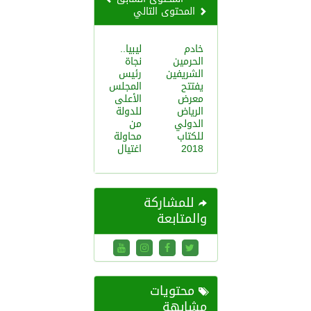
المحتوى التالي
خادم
ليبيا..
الحرمين
نجاة
الشريفين
رئيس
يفتتح
المجلس
معرض
الأعلى
الرياض
للدولة
الدولي
من
للكتاب
محاولة
2018
اغتيال
للمشاركة
والمتابعة
محتويات
مشابهة