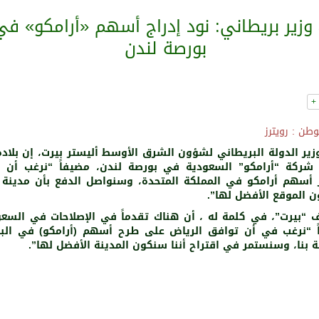
وزير بريطاني: نود إدراج أسهم «أرامكو» في
بورصة لندن
+
وطن : رويترز
زير الدولة البريطاني لشؤون الشرق الأوسط أليستر بيرت، إن بلاده
 شركة “أرامكو” السعودية في بورصة لندن، مضيفاً “نرغب أن 
 أسهم أرامكو في المملكة المتحدة، وسنواصل الدفع بأن مدينة 
 الموقع الأفضل لها”.
 “بيرت”، في كلمة له ، أن هناك تقدماً في الإصلاحات في السعو
اً “نرغب في أن توافق الرياض على طرح أسهم (أرامكو) في الب
ة بنا، وسنستمر في اقتراح أننا سنكون المدينة الأفضل لها”.