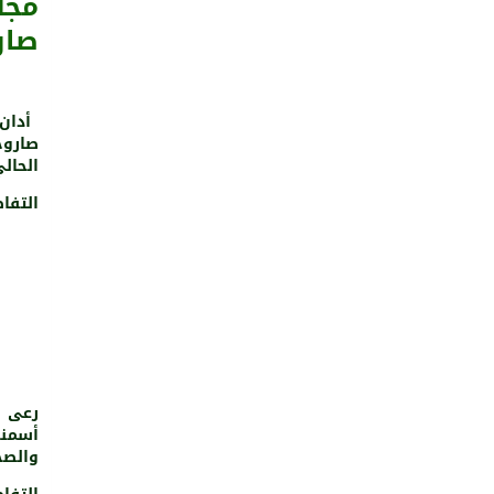
مجل
صار
أدان
الحالي
التفا
رعى م
أسمنت
والصح