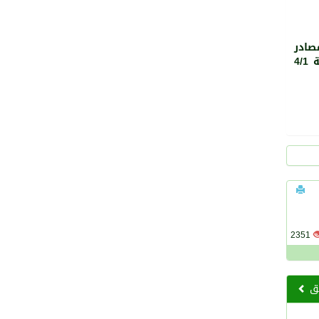
صادر
التعلم معرضا بعنوان ( أصبح الفيزياء عشقي ) من إعداد طالبات الشعبة 4/1
2351
بق