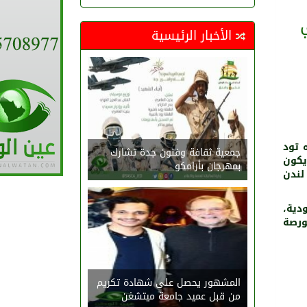
الأخبار الرئيسية
 تود
جمعية ثقافة وفنون جدة تشارك
يكون
بمهرجان بأرامكو
لندن
دية،
ورصة
المشهور يحصل على شهادة تكريم
من قبل عميد جامعة ميتشغن