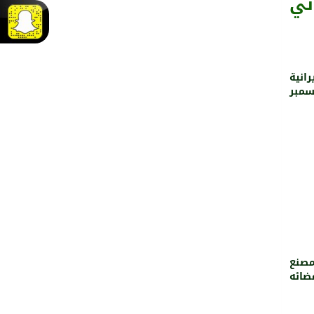
ثي
انية
ودية الرياض في 19 من ديسمبر
مصنع
ضائه