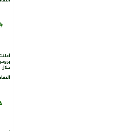
التفا
#
أعلنت
بروس 
خلال م
التفا
خا