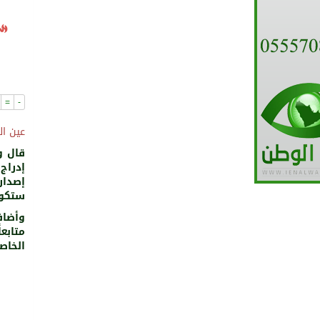
=
-
عين ال
قال و
إدراج
إصدار
ستكون
وأضاف
متابع
الخاص