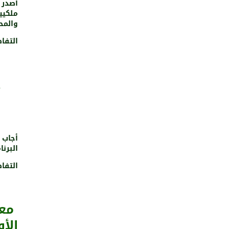
أصدر 
ملكيي
والمحك
التفا
ح
أجاب 
البرنا
التفا
معر
اﻷو