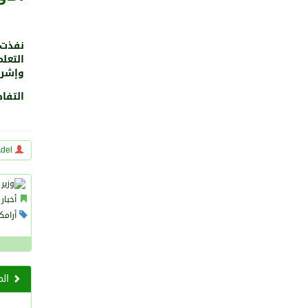
نفذت 
وإشرا
التفا
del
أخبار 
أرامكو
الم