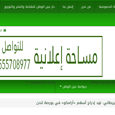
 الخصوصية
من نحن
إتصل بنا
دار عين الوطن للطباعة والنشر والتوزيع
السبت 
ثقافة
أخبار الرياضة
قضايا المرأة
منوعات
ديوانية عين الوطن
بريطاني: نود إدراج أسهم «أرامكو» في بورصة لندن