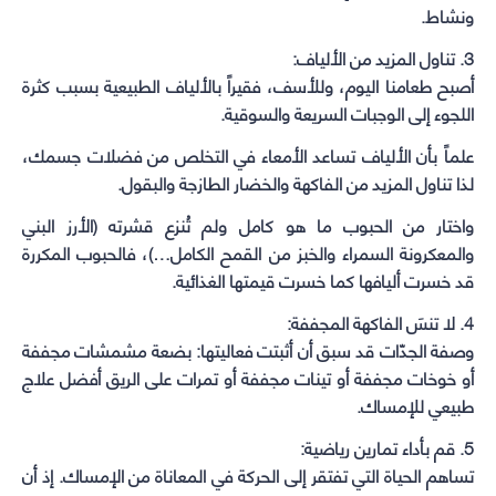
ونشاط.
3. تناول المزيد من الألياف:
أصبح طعامنا اليوم، وللأسف، فقيراً بالألياف الطبيعية بسبب كثرة
اللجوء إلى الوجبات السريعة والسوقية.
علماً بأن الألياف تساعد الأمعاء في التخلص من فضلات جسمك،
لذا تناول المزيد من الفاكهة والخضار الطازجة والبقول.
واختار من الحبوب ما هو كامل ولم تُنزع قشرته (الأرز البني
والمعكرونة السمراء والخبز من القمح الكامل…)، فالحبوب المكررة
قد خسرت أليافها كما خسرت قيمتها الغذائية.
4. لا تنسَ الفاكهة المجففة:
وصفة الجدّات قد سبق أن أثبتت فعاليتها: بضعة مشمشات مجففة
أو خوخات مجففة أو تينات مجففة أو تمرات على الريق أفضل علاج
طبيعي للإمساك.
5. قم بأداء تمارين رياضية:
تساهم الحياة التي تفتقر إلى الحركة في المعاناة من الإمساك. إذ أن