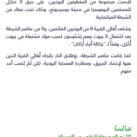
أقدمت مجموعة من المتطرفين البوذيين، على حرق 3 منازل
للمسلمين الروهينجيا في مدينة بوسيدونغ، وذلك تحت غطاء من
الشرطة الميانمارية.
وشاهد أَهَالِي القرية 6 من البوذيين الملثمين، و5 من عناصر الشرطة
بعد اشتعال 3 بيوت وهم يَسْتَعِدون لصب مواد مشتعلة في بيوت
أُخْرَى، وفقاً لـ ‘‘وكالة أنباء أراكان‘‘ .
كما قامت عناصر الشرطة، بإطلاق النار باتجاه أَهَالِي القرية الذين
هبوا لإخماد الحريق، ومطاردة العصابة البوذية، لكن لَمْ يُصب أحد
منهم.
اقرأ أيضاً:
10 نصائح مذهلة للتخلص من الإمساك