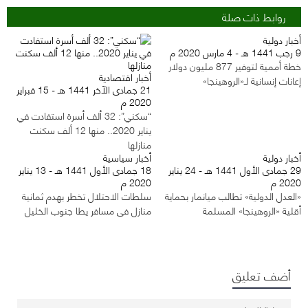
روابط ذات صلة
أخبار دولية
9 رجب 1441 هـ - 4 مارس 2020 م
خطة أممية لتوفير 877 مليون دولار
أخبار اقتصادية
إعانات إنسانية لـ«الروهينجا»
21 جمادى الآخر 1441 هـ - 15 فبراير
2020 م
“سكني”: 32 ألف أسرة استفادت في
يناير 2020.. منها 12 ألف سكنت
منازلها
أخبار دولية
أخبار سياسية
29 جمادى الأول 1441 هـ - 24 يناير
18 جمادى الأول 1441 هـ - 13 يناير
2020 م
2020 م
«العدل الدولية» تطالب ميانمار بحماية
سلطات الاحتلال تخطر بهدم ثمانية
أقلية «الروهينجا» المسلمة
منازل في مسافر يطا جنوب الخليل
أضف تعليق