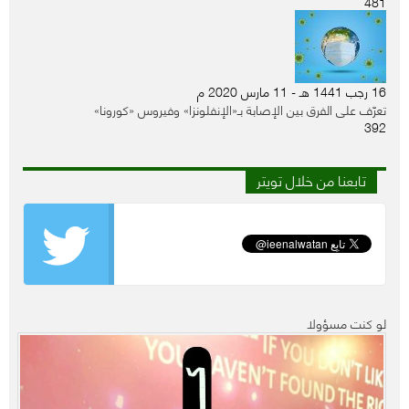
481
16 رجب 1441 هـ - 11 مارس 2020 م
تعرّف على الفرق بين الإصابة بـ«الإنفلونزا» وفيروس «كورونا»
392
تابعنا من خلال تويتر
لو كنت مسؤولا