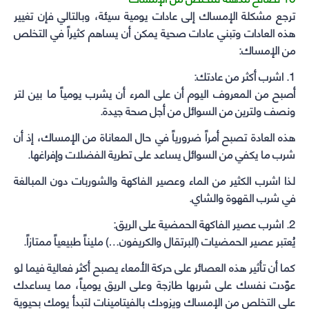
ترجع مشكلة الإمساك إلى عادات يومية سيئة، وبالتالي فإن تغيير
هذه العادات وتبني عادات صحية يمكن أن يساهم كثيراً في التخلص
من الإمساك:
1. اشرب أكثر من عادتك:
أصبح من المعروف اليوم أن على المرء أن يشرب يومياً ما بين لتر
ونصف ولترين من السوائل من أجل صحة جيدة.
هذه العادة تصبح أمراً ضرورياً في حال المعاناة من الإمساك، إذ أن
شرب ما يكفي من السوائل يساعد على تطرية الفضلات وإفراغها.
لذا اشرب الكثير من الماء وعصير الفاكهة والشوربات دون المبالغة
في شرب القهوة والشاي.
2. اشرب عصير الفاكهة الحمضية على الريق:
يُعتبر عصير الحمضيات (البرتقال والكريفون…) مليناً طبيعياً ممتازاً.
كما أن تأثير هذه العصائر على حركة الأمعاء يصبح أكثر فعالية فيما لو
عوّدت نفسك على شربها طازجة وعلى الريق يومياً، مما يساعدك
على التخلص من الإمساك ويزودك بالفيتامينات لتبدأ يومك بحيوية