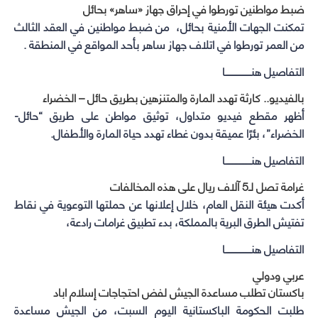
ضبط مواطنين تورطوا في إحراق جهاز «ساهر» بحائل
تمكنت الجهات الأمنية بحائل، من ضبط مواطنين في العقد الثالث
من العمر تورطوا في اتلاف جهاز ساهر بأحد المواقع في المنطقة .
التفاصيل هنــــــــــــــــــا
بالفيديو.. كارثة تهدد المارة والمتنزهين بطريق حائل – الخضراء
أظهر مقطع فيديو متداول، توثيق مواطن على طريق “حائل-
الخضراء”، بئرًا عميقة بدون غطاء تهدد حياة المارة والأطفال.
التفاصيل هنــــــــــــــــــا
غرامة تصل لـ5 آلاف ريال على هذه المخالفات
أكدت هيئة النقل العام، خلال إعلانها عن حملتها التوعوية في نقاط
تفتيش الطرق البرية بالمملكة، بدء تطبيق غرامات رادعة،
التفاصيل هنــــــــــــــــــا
عربي ودولي
باكستان تطلب مساعدة الجيش لفض احتجاجات إسلام اباد
طلبت الحكومة الباكستانية اليوم السبت، من الجيش مساعدة