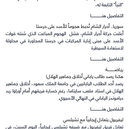
“النبأ” التابعة له،
التفاصيل هنــــــــــــــــــا
سوريا.. أحرار الشام تُحبط هجوماً للأسد على حرستا
أعلنت حركة أحرار الشام، فشل الهجوم المباغت الذي شنته قوات
الأسد على مبنى إدارة المركبات في حرستا المجاورة في محاولة
لاستعادة السيطرة
التفاصيل هنــــــــــــــــــا
ريـاضــــــــــــة
هكذا رصد طالب ياباني أخلاق جماهير الهلال!
رصد أحد الطلاب اليابانيين في جامعة الملك سعود، أخلاق جماهير
الهلال في استاد ملعب سايتاما، رغم خسارة فريقهم أمام أوراوا ريد
دياموندز الياباني في النهائي الآسيوي.
التفاصيل هنــــــــــــــــــا
ليفربول يتعادل إيجابياً مع تشيلسي
تعادل فريق ليفربول مع ضيفه تشيلسي إيجابياً، اليوم السبت، في