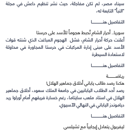
سيناء مصر، لم تكن مفاجئة، حيث نشر تنظيم داعش في مجلة
“النبأ” التابعة له،
التفاصيل هنــــــــــــــــــا
سوريا.. أحرار الشام تُحبط هجوماً للأسد على حرستا
أعلنت حركة أحرار الشام، فشل الهجوم المباغت الذي شنته قوات
الأسد على مبنى إدارة المركبات في حرستا المجاورة في محاولة
لاستعادة السيطرة
التفاصيل هنــــــــــــــــــا
ريـاضــــــــــــة
هكذا رصد طالب ياباني أخلاق جماهير الهلال!
رصد أحد الطلاب اليابانيين في جامعة الملك سعود، أخلاق جماهير
الهلال في استاد ملعب سايتاما، رغم خسارة فريقهم أمام أوراوا ريد
دياموندز الياباني في النهائي الآسيوي.
التفاصيل هنــــــــــــــــــا
ليفربول يتعادل إيجابياً مع تشيلسي