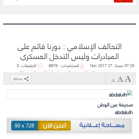
التحالف الإسلامي : دورنا قائم على
المبادرات وليس التدخل العسكري
07:25 مساءً, 27 Nov 2017
المشاهدات : 8878
التعليقات: 0
«التحالف الإسلامي»: دورنا قائم على المبادرات وليس التدخل العسكري
More
Click
Click
Click
Click
to
to
to
to
share
share
share
share
صحيفة عين الوطن
on
on
on
on
abdalulh
WhatsApp
Telegram
Facebook
Twitter
(Opens
(Opens
(Opens
(Opens
in
in
in
in
new
new
new
new