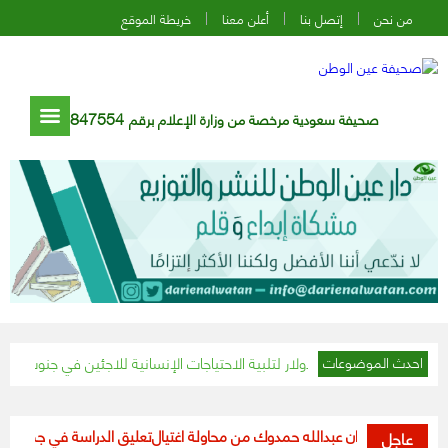
من نحن
إتصل بنا
أعلن معنا
خريطة الموقع
847554
صحيفة سعودية مرخصة من وزارة الإعلام برقم
 جنوب السودان
الحزم والف
احدث الموضوعات
ء السودان عبدالله حمدوك من محاولة اغتيال
تعليق الدراسة في جميع مدارس ومؤ
عاجل