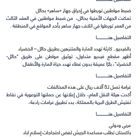
ضبط مواطنين تورطوا في إحراق جهاز «ساهر» بحائل
تمكنت الجهات الأمنية بحائل، من ضبط مواطنين في العقد الثالث
من العمر تورطوا في اتلاف جهاز ساهر بأحد المواقع في المنطقة .
التفاصيل هنــــــــــــــــــا
بالفيديو.. كارثة تهدد المارة والمتنزهين بطريق حائل – الخضراء
أظهر مقطع فيديو متداول، توثيق مواطن على طريق “حائل-
الخضراء”، بئرًا عميقة بدون غطاء تهدد حياة المارة والأطفال.
التفاصيل هنــــــــــــــــــا
غرامة تصل لـ5 آلاف ريال على هذه المخالفات
أكدت هيئة النقل العام، خلال إعلانها عن حملتها التوعوية في نقاط
تفتيش الطرق البرية بالمملكة، بدء تطبيق غرامات رادعة،
التفاصيل هنــــــــــــــــــا
عربي ودولي
باكستان تطلب مساعدة الجيش لفض احتجاجات إسلام اباد