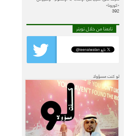
«كورونا»
392
تابعنا من خلال تويتر
لو كنت مسؤولا