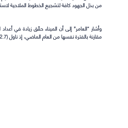
من بذل الجهود كافة لتشجيع الخطوط الملاحية لاستخ
مقارنة بالفترة نفسها من العام الماضي، إذ ناول (552.7) حاوية قياسية مقابل (374.4) حاوية.