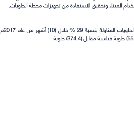
دام الميناء وتحقيق الاستفادة من تجهيزات محطة الحاويات.
وأشار “العامر” إلى أن الميناء حقّق زيادة في أعداد الحاويات المناولة بنسبة 29 % خلال (10) أشهر من عام 2017م