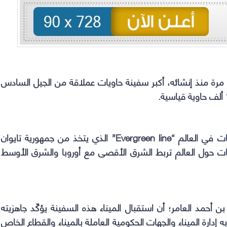
(Opens
(Opens
(Opens
(Opens
in
in
in
in
new
new
new
new
window)
window)
window)
window)
ل مرة منذ إنشائه، أكبر سفينة حاويات عملاقة من الجيل السادس
وتتبع السفينة سادس أكبر خط ملاحي لنقل الحاويات في العالم “Evergreen line” الذي يتخذ من جمهورية تايوان
تشغيل أكثر من 192 سفينة حاويات حول العالم تربط الشرق الأقصى مع أوروبا والشرق الأوسط
بن أحمد العامر؛ أن استقبال الميناء هذه السفينة يؤكّد جاهزيته
إدارة الميناء والجهات الحكومية العاملة بالميناء والقطاع الخاص