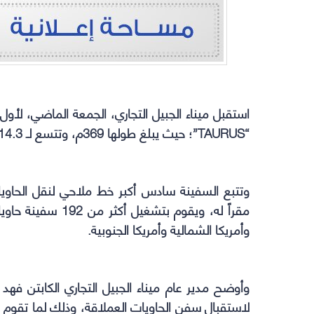
استقبل ميناء الجبيل التجاري، الجمعة الماضي، لأو
“TAURUS”؛ حيث يبلغ طولها 369م، وتتسع لـ 14.3 ألف حاوية قياسية.
مقراً له، ويقوم ب
وأمريكا الشمالية وأمريكا الجنوبية.
وأوضح مدير عام ميناء الجبيل التجاري الكابتن فهد 
لاستقبال سفن الحاويات العملاقة، وذلك لما تقوم به 