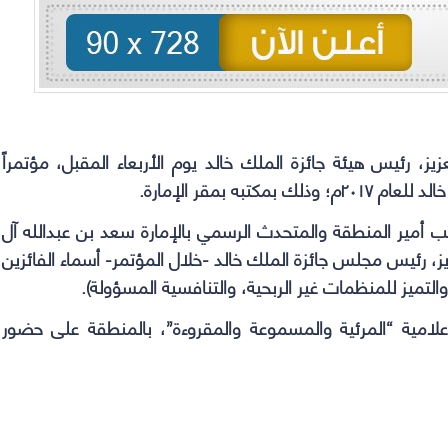
(Opens
(Opens
(Opens
(Opens
in
in
in
in
new
new
new
new
window)
window)
window)
window)
، رئيس هيئة جائزة الملك خالد يوم الأربعاء المقبل، مؤتمراً
به بمقر الإمارة.
 أمير المنطقة والمتحدث الرسمي بالإمارة سعد بن عبدالله آل
يز، رئيس مجلس جائزة الملك خالد -خلال المؤتمر- أسماء الفائزين
، والتميز للمنظمات غير الربحية، والتنافسية المسؤولة).
علامية “المرئية والمسموعة والمقروءة”، بالمنطقة على حضور