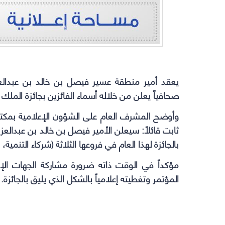
يعقد أمير منطقة عسير فيصل بن خالد بن عبدالعزيز
صحافياً يعلن من خلاله أسماء الفائزين بجائزة الملك خالد للعام ٢٠١٧م؛ وذلك بمكت
وأوضح المشرف العام على الشؤون الإعلامية بمكتب
ثابت قائلاً: سيعلن الأمير فيصل بن خالد بن عبدالعز
بالجائزة لهذا العام في فروعها الثلاثة (شركاء التنمية
مؤكداً في الوقت ذاته ضرورة مشاركة الجهات الإ
المؤتمر وتغطيته إعلامياً بالشكل الذي يليق بالجائزة.