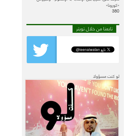
«كورونا»
380
تابعنا من خلال تويتر
لو كنت مسؤولا