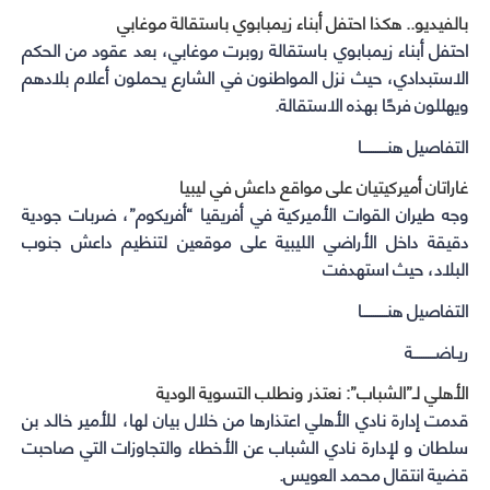
بالفيديو.. هكذا احتفل أبناء زيمبابوي باستقالة موغابي
احتفل أبناء زيمبابوي باستقالة روبرت موغابي، بعد عقود من الحكم
الاستبدادي، حيث نزل المواطنون في الشارع يحملون أعلام بلادهم
ويهللون فرحًا بهذه الاستقالة.
التفاصيل هنـــــــــــا
غاراتان أميركيتيان على مواقع داعش في ليبيا
وجه طيران القوات الأميركية في أفريقيا “أفريكوم”، ضربات جودية
دقيقة داخل الأراضي الليبية على موقعين لتنظيم داعش جنوب
البلاد، حيث استهدفت
التفاصيل هنـــــــــــا
ريـاضــــــــــة
الأهلي لـ”الشباب”: نعتذر ونطلب التسوية الودية
قدمت إدارة نادي الأهلي اعتذارها من خلال بيان لها، للأمير خالد بن
سلطان و لإدارة نادي الشباب عن الأخطاء والتجاوزات التي صاحبت
قضية انتقال محمد العويس.