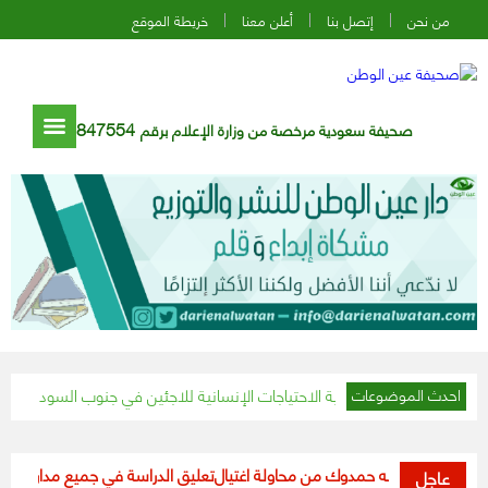
من نحن
إتصل بنا
أعلن معنا
خريطة الموقع
847554
صحيفة سعودية مرخصة من وزارة الإعلام برقم
الحزم والفيصلي يتعادلان في 
احدث الموضوعات
 عبدالله حمدوك من محاولة اغتيال
تعليق الدراسة في جميع مدارس ومؤسسات الت
عاجل