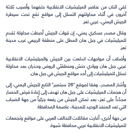
window)
window)
window)
window)
لقي اثنان من عناصر الميليشيات الانقلابية حتفهما وأصيب ثلاثة
آخرون في أثناء محاولتهم التسلل إلى مواقع تقع تحت سيطرة
الجيش اليمني، غربي تعز.
وقال مصدر عسكري يمني، إن قوات الجيش أحبطت محاولة تقدم
للميليشيات في جبل هان المطل على منطقة الربيعي غرب مدينة
تعز.
وأضاف أن مواجهات اندلعت بين الجيش والميليشيات الانقلابية
غربي جبل هان ووادي حنش ومنطقتَي الروض وحذران بعد محاولة
تسلل للميليشيات إلى أحد مواقع الجيش في جبل هان.
وأشار المصدر، وفقا لموقع “26 سبتمبر” التابع للجيش اليمني، إلى
أن هجمات الميليشيات على جبل هان تهدف إلى إعادة فرض الحصار
مجدّداً على تعز، بعد تمكن الجيش من رفعه جزئياً من جهة الضباب
التي تعد المنفذ الوحيد للمدينة، عاصمة المحافظة.
من جهة أخرى، أغارت مقاتلات التحالف العربي على مواقع وتجمعات
للميليشيات الانقلابية غربي محافظة شبوة.