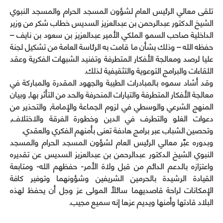
window)
window)
window)
window)
تلقى معالي الرئيس العام لشؤون المسجد الحرام والمسجد النبوي
الشيخ الدكتور عبدالرحمن بن عبدالعزيز السديس خطاب شكر من وزير
الداخلية صاحب السمو الملكي الأمير عبدالعزيز بن سعود بن نايف –
حفظه الله – وذلك بشأن ما قامت به الرئاسة العامة من تشكيل لجنة
عليا لرصد ومعالجة الأفكار المتطرفة وتفنيد الشبهات الفكرية وعقد
اللقاءات والبرامج التوعوية والتثقيفية لذلك.
وقد أشاد سموه بالمبادرات الطيبة والجهود المقدرة والمباركة في
معالجة الأفكار المتطرفة والتيارات المنحرفة والحد من التأثر بها, وبيان
المنهج الشرعي والوسطي في لزوم الجماعة والإمامة, والتحذير من
دعوات الغلو والتطرف في الدين وخطورة الفرقة والاختلاف,
وتحصين الشباب عبر برامج هادفة تعنى بأمنهم الفكري والعقدي.
وبدوره عبَّر معالي الرئيس العام لشؤون المسجد الحرام والمسجد
النبوي الشيخ الدكتور عبدالرحمن بن عبدالعزيز السديس عن تقديره
واعتزازه بالدعم الدائم من قبل ولاة الأمر- حفظهم الله- ومتابعة
القيادة الرشيدة بالحرمين الشريفين وشؤونهما وتوفير كافة
الإمكانات لراحة قاصديهما سائلاً المولى عز وجل أن يحفظ لهذه
البلاد قادتها وأمنها ويديم عزها إنه سميع مجيب.