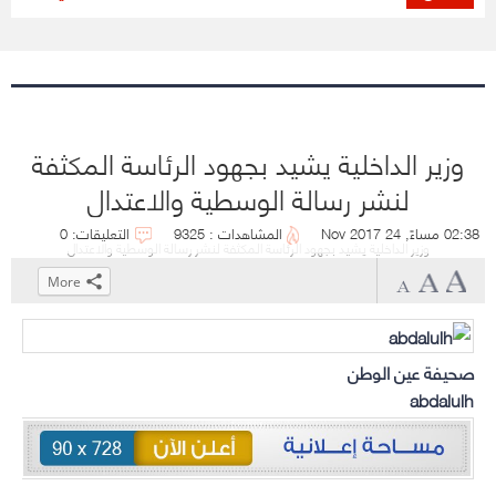
وزير الداخلية يشيد بجهود الرئاسة المكثفة
لنشر رسالة الوسطية والاعتدال
02:38 مساءً, 24 Nov 2017
المشاهدات : 9325
التعليقات: 0
وزير الداخلية يشيد بجهود الرئاسة المكثفة لنشر رسالة الوسطية والاعتدال
More
Click
Click
Click
Click
to
to
to
to
share
share
share
share
صحيفة عين الوطن
on
on
on
on
abdalulh
WhatsApp
Telegram
Facebook
Twitter
(Opens
(Opens
(Opens
(Opens
in
in
in
in
new
new
new
new