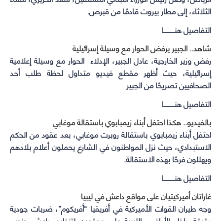
الثلاثاء، إلى مطار بيروت قادمًا من قبرص.
التفاصيل هنـــــــــــا
شاهد.. الجبير يرفض الحوار مع وسيلة إسرائيلية
رفض وزير الخارجية، عادل الجبير، الإدلاء الحوار مع وسيلة إعلامية
إسرائيلية، حيث أظهر مقطع فيديو متداول لحظة طلب أحد
الصحافيين تصريحًا من الجبير
التفاصيل هنـــــــــــا
بالفيديو.. هكذا احتفل أبناء زيمبابوي باستقالة موغابي
احتفل أبناء زيمبابوي باستقالة روبرت موغابي، بعد عقود من الحكم
الاستبدادي، حيث نزل المواطنون في الشارع يحملون أعلام بلادهم
ويهللون فرحًا بهذه الاستقالة.
التفاصيل هنـــــــــــا
غاراتان أميركيتيان على مواقع داعش في ليبيا
وجه طيران القوات الأميركية في أفريقيا “أفريكوم”، ضربات جودية
دقيقة داخل الأراضي الليبية على موقعين لتنظيم داعش جنوب