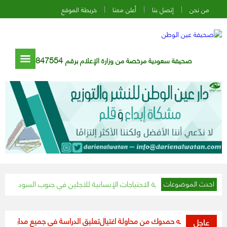
من نحن
إتصل بنا
أعلن معنا
خريطة الموقع
847554
صحيفة سعودية مرخصة من وزارة الإعلام برقم
الحزم والفيصلي يتعادلان في
احدث الموضوعات
ن عبدالله حمدوك من محاولة اغتيال
تعليق الدراسة في جميع مدارس ومؤسسات ال
عاجل