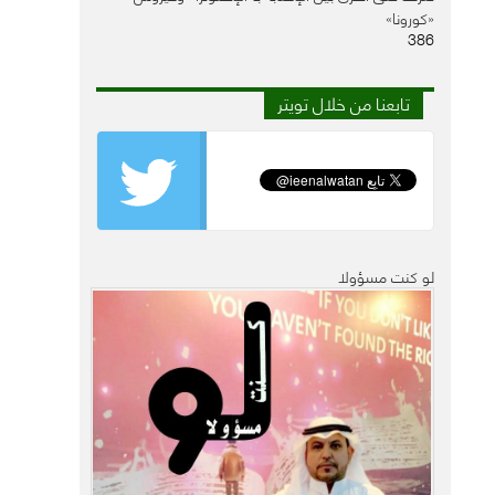
«كورونا»
386
تابعنا من خلال تويتر
لو كنت مسؤولا