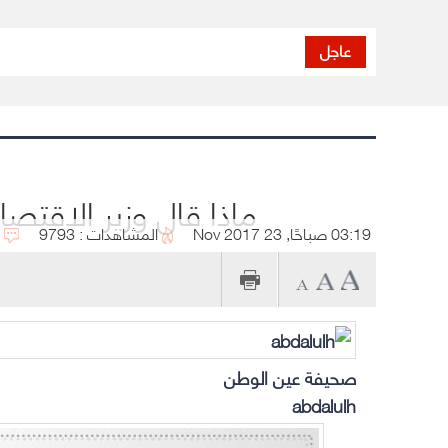
عاجل
ماذا قال وزير الاقتص
03:19 صباحًا, 23 Nov 2017
المشاهدات : 9793
صحيفة عين الوطن
abdalulh