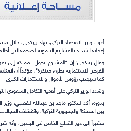
أعرب وزير الاقتصاد التركي، نهاد زيبكجي، خلال من
إعجابه الشديد بالمشاريع التنموية الضخمة التي أطل
وقال زيبكجي: إن “المشروع يحول المملكة إلى نم
الفرص الاستثمارية بطرق مبتكرة”،
مؤكداً أن انعكا
كما سيجذب رؤوس الأموال والاستثمارات الكبرى
.
وشدد الوزير التركي على أهمية التكامل السعودي الت
بدوره، أكد الدكتور ماجد بن عبدالله القصبي، وزير ا
بين المملكة والجمهورية التركية، واكتشاف المجالات 
مشيراً إلى دور القطاع الخاص في البلدين، وأنه شر
تعزز التعاون وتسهم في دعم وتشجيع الاستثمارات ال