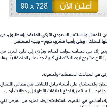
in
in
in
in
new
new
new
new
window)
window)
window)
window)
تدي الأعمال والاستثمار السعودي التركي المنعقد بإسطنبول، عن
قتها المملكة، وعلى رأسها مشروع نيوم – وجهة المستقبل.
وذج رائد في مختلف جوانب الحياة، ويؤدي إلى خلق المزيد من
س نتائج مشروع نيوم الاقتصادي كبيرة جدا، على المنطقة بأسرها،
ركي في المجالات الاقتصادية والتنموية
.
لتجارة والاستثمار، على أهمية تبادل اللقاءات بين قطاعي الأعمال
والفرص الاستثمارية لدفع العلاقات التجارية إلى مجالات أرحب
.
يك أساسي في التنمية، باستطاعته إيجاد المزيد من الفرص التي
نوعية المشتركة
.