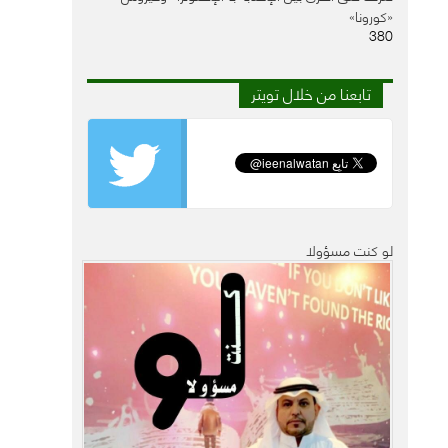
«كورونا»
380
تابعنا من خلال تويتر
لو كنت مسؤولا