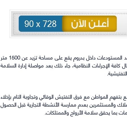
WhatsApp
Telegram
Facebook
Twitter
(Opens
(Opens
(Opens
(Opens
in
in
in
in
new
new
new
new
window)
window)
window)
window)
أخلت الإدارة العامة للدفاع المدني بمحافظة ينبع أحد المستودعات داخل بدروم يقع على مساحة تزيد عن 1500 متر
كافة الإجراءات النظامية، جاء ذلك بعد مواصلة إدارة السلامة
التفتيشية.
بع بتفهم المواطن مع فرق التفتيش الوقائي وتجاوبة التام بإخلاء
لملاك والمستثمرين بعدم ممارسة الأنشطة التجارية قبل الحصول
مات بما يحقق سلامة الأرواح والممتلكات.