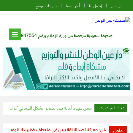
من نحن
إتصل بنا
أعلن معنا
خريطة الموقع
847554
صحيفة سعودية مرخصة من وزارة الإعلام برقم
دراسة طبية تكشف “الأثر المدمر” للنوم غير “المنضبط”
احدث الموضوعات
زراء اليمني: معركتنا ضد الانقلابيين في منعطف خطير
نداء لتوفير 877 مليون دولار للاستجابة لأزمة لاجئي الروهينجا في بنجلاديش
عاجل