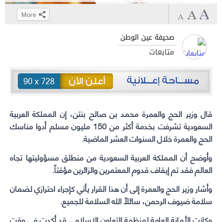
More
Click
Click
Click
Click
to
to
to
to
صحيفة عين الوطن
share
share
share
share
متابعات
on
on
on
on
WhatsApp
Telegram
Facebook
Twitter
(Opens
(Opens
(Opens
(Opens
in
in
in
in
new
new
new
new
قال وزير الحج والعمرة محمد بن صالح بنتن، إن المملكة العربية
window)
window)
window)
window)
السعودية تشرفت بخدمة أكثر من 150 مليون مسلم أدوا مناسك
الحج والعمرة خلال السنوات العشر الماضية.
وأوضح أن المملكة العربية السعودية من منطلق مسؤوليتها تجاه
العالم فقد تم إيقاف قدوم المعتمرين والزائرين مؤقتاً.
وأشار وزير الحج والعمرة إلى أن هذا القرار يأتي كإجراء احترازي لضمان
سلامة ضيوف الرحمن، سائلاً الله السلامة للجميع.
وكانت الأمانة العامة لمنظمة التعاون الإسلامي قد أكدت في وقت