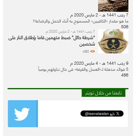
7 رجب 1441 هـ - 2 مارس 2020 م
ما هو مقدار «الكافيين» المسموح به أثناء الحمل والرضاعة؟
506
7 رجب 1441 هـ - 2 مارس 2020 م
“شرطة حائل” ضبط متهمين قاما بإطلاق النار على
شخصين
490
9 رجب 1441 هـ - 4 مارس 2020 م
5 فوائد مذهلة لـ«العسل والقرفة» في حال تناولهم يومياً
486
تابعنا من خلال تويتر