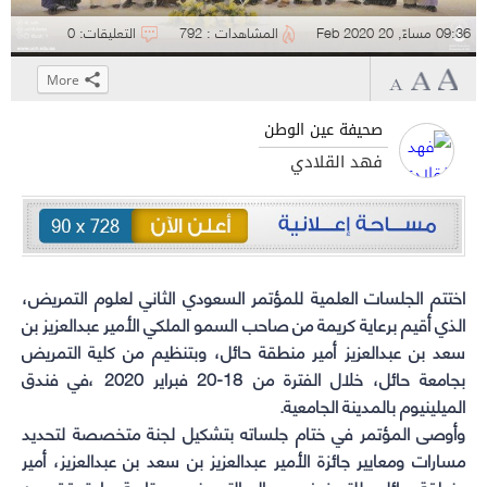
09:36 مساءً, 20 Feb 2020
المشاهدات : 792
التعليقات: 0
More
Click
Click
Click
Click
to
to
to
to
صحيفة عين الوطن
share
share
share
share
فهد القلادي
on
on
on
on
WhatsApp
Telegram
Facebook
Twitter
(Opens
(Opens
(Opens
(Opens
in
in
in
in
new
new
new
new
اختتم الجلسات العلمية للمؤتمر السعودي الثاني لعلوم التمريض،
window)
window)
window)
window)
الذي أقيم برعاية كريمة من صاحب السمو الملكي الأمير عبدالعزيز بن
سعد بن عبدالعزيز أمير منطقة حائل، وبتنظيم من كلية التمريض
بجامعة حائل، خلال الفترة من 18-20 فبراير 2020 ،في فندق
الميلينيوم بالمدينة الجامعية.
وأوصى المؤتمر في ختام جلساته بتشكيل لجنة متخصصة لتحديد
مسارات ومعايير جائزة الأمير عبدالعزيز بن سعد بن عبدالعزيز، أمير
منطقة حائل، للتميز في مجال التمريض ومتابعة ما تحقق من