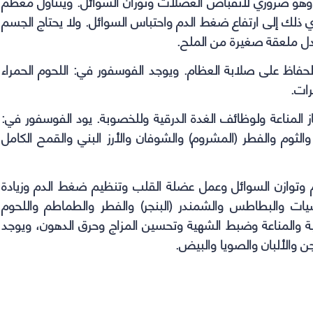
وهو ضروري لانقباض العضلات وتوزان السوائل. ويتناول معظم
ذلك إلى ارتفاع ضغط الدم واحتباس السوائل. ولا يحتاج الجسم
الحفاظ على صلابة العظام. ويوجد الفوسفور في: اللحوم الحمراء
رات.
المناعة ولوظائف الغدة الدرقية وللخصوبة. يود الفوسفور في:
والثوم والفطر (المشروم) والشوفان والأرز البني والقمح الكامل
ام وتوازن السوائل وعمل عضلة القلب وتنظيم ضغط الدم وزيادة
مضيات والبطاطس والشمندر (البنجر) والفطر والطماطم واللحوم
بة والمناعة وضبط الشهية وتحسين المزاج وحرق الدهون، ويوجد
ن والألبان والصويا والبيض.