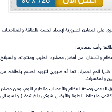
in
in
in
in
new
new
new
new
window)
window)
window)
window)
وي على المعادن الضرورية لإمداد الجسم بالطاقة والفيتامينات
ظائفه وأهم مصادرها:
ظام والأسنان. من أفضل مصادره: الحليب ومنتجاته، والسبانخ
خلايا الدم الحمراء، كما أنه ضروري لتزويد الجسم بالطاقة. من
تين والمكسرات.
ق الدهون وصحة العظام والأعصاب وتنظيم النوم، ومن مصادر
الكمّون والبطاطا الحلوة والأرضي شوكي (الخرشوف) والسوداني