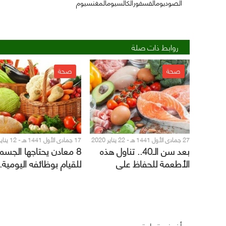
الصوديومالفسفورالكالسيومالمغنسيوم
روابط ذات صلة
صحة
صحة
27 جمادى الأول 1441 هـ - 22 يناير 2020
م
م
بعد سن الـ40.. تناول هذه
8 معادن يحتاجها الجسم
الأطعمة للحفاظ على
للقيام بوظائفه اليومية..
صحتك
تعرّف على مصدرها
أضف تعليق