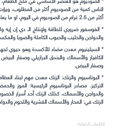
* الصوديوم هو العنصر الأساسي في ملح الطعام، 
الناس كمية من الصوديوم أكثر من المطلوب، ويؤدي 
أكثر من 2.5 غرام من الصوديوم في اليوم، او ما يعادل ملعقة صغيرة من الملح.
* الفوسفور ضروري للطاقة ولإنتاج الـ دي إن إيه و
والدواجن والحليب والحبوب الكاملة والصويا والمكس
* السيلينيوم معدن مضاد للأكسدة وهو حيوي لجهاز 
الكافيار والأسماك والبندق البرازيلي وصفار البيض 
وصفار البيض.
* البوتاسيوم والزنك: الزنك معدن مهم لبناء العظ
التركيز. مصادر البوتاسيوم الرئيسية: الموز والح
والدواجن والأسماك، كذلك الزنك أحد أسرار الخصو
الزنك في: المحار والأسماك القشرية واللحوم والدواج
الكلمات الدليلية