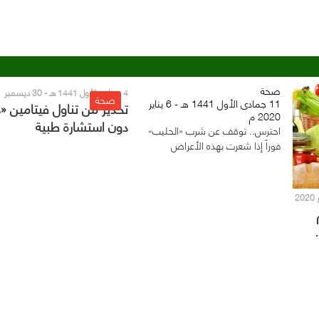
صحة
4 جمادى الأول 1441 هـ - 30 ديسمبر
صحة
2019 م
11 جمادى الأول 1441 هـ - 6 يناير
تحذير من تناول فيتامين «
2020 م
دون استشارة طبية
احترس.. توقف عن شرب «الحليب»
فوراً إذا شعرت بهذه الأعراض
17 جمادى الأول 1441 هـ - 12 يناير 2020