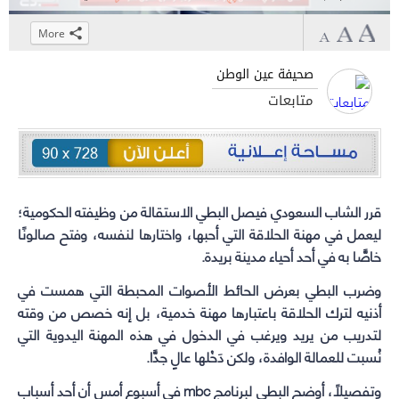
More
Click
Click
Click
Click
to
to
to
to
صحيفة عين الوطن
share
share
share
share
متابعات
on
on
on
on
WhatsApp
Telegram
Facebook
Twitter
(Opens
(Opens
(Opens
(Opens
in
in
in
in
new
new
new
new
قرر الشاب السعودي فيصل البطي الاستقالة من وظيفته الحكومية؛
window)
window)
window)
window)
ليعمل في مهنة الحلاقة التي أحبها، واختارها لنفسه، وفتح صالونًا
خاصًّا به في أحد أحياء مدينة بريدة.
وضرب البطي بعرض الحائط الأصوات المحبطة التي همست في
أذنيه لترك الحلاقة باعتبارها مهنة خدمية، بل إنه خصص من وقته
لتدريب من يريد ويرغب في الدخول في هذه المهنة اليدوية التي
نُسبت للعمالة الوافدة، ولكن دَخْلها عالٍ جدًّا.
وتفصيلاً، أوضح البطي لبرنامج mbc في أسبوع أمس أن أحد أسباب