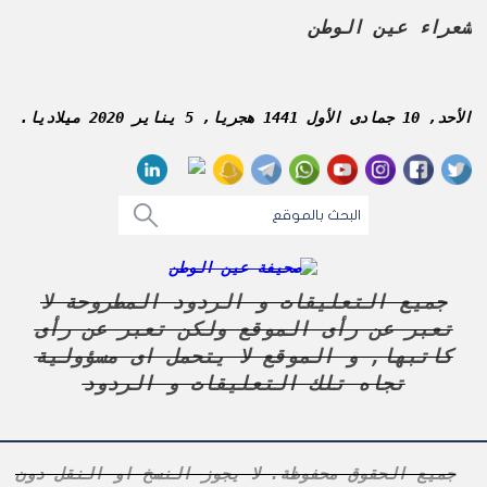
شعراء عين الوطن
الأحد, 10 جمادى الأول 1441 هجريا, 5 يناير 2020 ميلاديا.
جميع التعليقات و الردود المطروحة لا
تعبر عن رأى الموقع ولكن تعبر عن رأى
كاتبها, و الموقع لا يتحمل اى مسؤولية
تجاه تلك التعليقات و الردود
جميع الحقوق محفوظة. لا يجوز النسخ او النقل دون