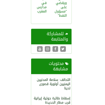
ويقضي
في
على
مدارس
"مسؤول
المغرب
النفط"
للمشاركة
والمتابعة
محتويات
مشابهة
التحالف: سلامة المدنيين
اليمنيين أولوية قصوى
لدينا
إسقاط طائرة حوثية إيرانية
قرب مطار الحديدة