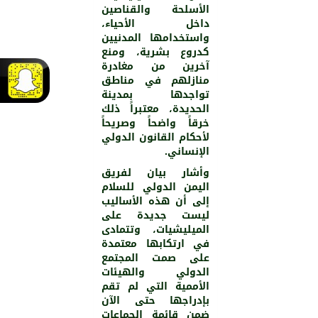
الأسلحة والقناصين
داخل الأحياء،
واستخدامها المدنيين
كدروع بشرية، ومنع
آخرين من مغادرة
منازلهم في مناطق
تواجدها بمدينة
الحديدة، معتبراً ذلك
خرقاً واضحاً وصريحاً
لأحكام القانون الدولي
الإنساني.
901
0
وأشار بيان لفريق
اليمن الدولي للسلام
إلى أن هذه الأساليب
ليست جديدة على
الميليشيات، وتتمادى
في ارتكابها معتمدة
على صمت المجتمع
الدولي والهيئات
الأممية التي لم تقم
بإدراجها حتى الآن
ضمن قائمة الجماعات