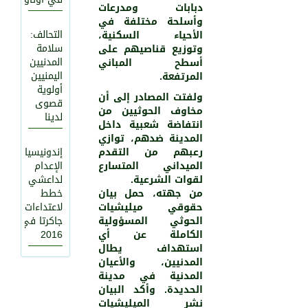
دبابات ومدرعات
وأسلحة مختلفة في
التحالف:
الأحياء السكنية،
سلامة
وتوزيع قناصيهم على
301
0
المدنيين
أسطح المباني
اليمنيين
المرتفعة.
أولوية
ولفتت المصادر إلى أن
قصوى
مخاوف الحوثيين من
لدينا
انتفاضة شعبية داخل
المدينة ضدهم، توازي
رعبهم من التقدم
إندونيسيا..
الميداني المتسارع
الإعدام
لقوات الشرعية.
لداعشي
من جهته، حمل بيان
خطط
حقوقي ميليشيات
لاعتداءات
الحوثي المسؤولية
جاكرتا في
الكاملة عن أي
2016
استهداف يطال
251
0
المدنيين، والأعيان
المدنية في مدينة
الحديدة. وأكد البيان
نشر الميليشيات