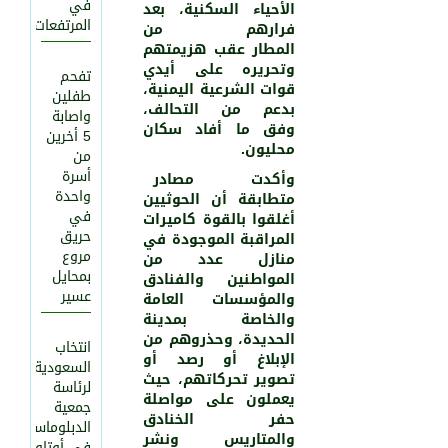
في
الأحياء السكنية، بعد
المرتفعات
فرارهم من
المطار عقب هزيمتهم
وتحريره على أيدي
تفحم
قوات الشرعية اليمنية،
طفلين
بدعم من التحالف،
واصابة
وفق ما أفاد سكان
5 أخرين
محليون.
من
أسرة
وأكدت مصادر
واحدة
متطابقة أن الحوثيين
في
أغلقوا بالقوة كاميرات
حريق
المراقبة الموجودة في
651
0
مروع
منازل عدد من
بمحايل
المواطنين والفنادق
عسير
والمؤسسات العامة
والخاصة بمدينة
الحديدة، وحذروهم من
انتخاب
الإبلاغ أو رصد أو
السعودية
تصوير تحركاتهم، حيث
لرئاسة
يعملون على مواصلة
جمعية
حفر الخنادق
الدبلوماسيين
والمتاريس ونشر
في أوتاوا