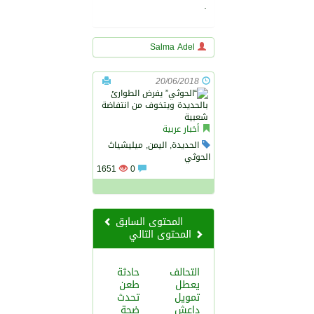
.
Salma Adel
20/06/2018
أخبار عربية
الحديدة, اليمن, ميليشياث
الحوثي
1651
0
المحتوى السابق
المحتوى التالي
التحالف
حادثة
يعطل
طعن
تمويل
تحدث
داعش
ضجة