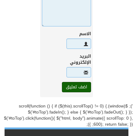
الاسم
البريد
الإلكتروني
'); $(window).scroll(function () { if ($(this).scrollTop() != 0) {
$('#toTop').fadeIn(); } else { $('#toTop').fadeOut(); } });
$('#toTop').click(function(){ $("html, body").animate({ scrollTop: 0 },
600); return false; }); });