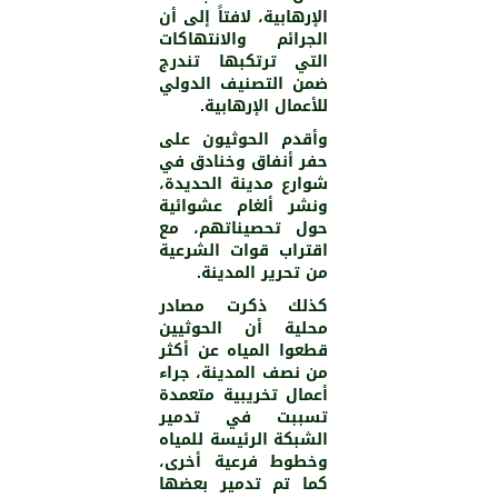
الإرهابية، لافتاً إلى أن
الجرائم والانتهاكات
التي ترتكبها تندرج
1001
0
ضمن التصنيف الدولي
للأعمال الإرهابية.
وأقدم الحوثيون على
حفر أنفاق وخنادق في
شوارع مدينة الحديدة،
ونشر ألغام عشوائية
حول تحصيناتهم، مع
اقتراب قوات الشرعية
من تحرير المدينة.
كذلك ذكرت مصادر
محلية أن الحوثيين
قطعوا المياه عن أكثر
من نصف المدينة، جراء
أعمال تخريبية متعمدة
تسببت في تدمير
الشبكة الرئيسة للمياه
وخطوط فرعية أخرى،
كما تم تدمير بعضها