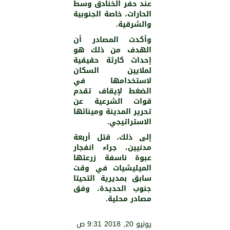
عند حفر الخنادق وسط
الحارات، خاصة الجنوبية
والشرقية.
وأكدت المصادر أن
الهدف من ذلك هو
إحداث كارثة حقيقية
لملايين السكان
لاستخدامها في
الضغط لإيقاف تقدم
قوات الشرعية عن
تحرير المدينة ومينائها
الاستراتيجي.
إلى ذلك، قتل أربعة
مدنيين، جراء انفجار
عبوة ناسفة زرعتها
الميليشيات في وقت
سابق بمديرية التحيتا
جنوب الحديدة، وفق
مصادر محلية.
يونيو 20, 2018 9:31 ص