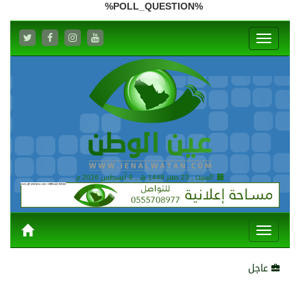
%POLL_QUESTION%
251
0
السبت , 23 صفر 1448 هـ ,
8 أغسطس 2026 م
عاجل
201
0