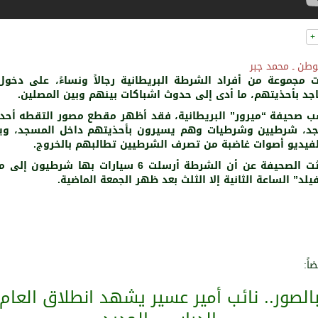
+
وطن ـ محمد جبر
 مجموعة من أفراد الشرطة البريطانية رجالاً ونساءً، على دخول
جد بأحذيتهم، ما أدى إلى حدوث اشباكات بينهم وبين المصلين.
ب
صحيفة “ميرور” البريطانية، فقد
أظهر مقطع مصور التقطه أحد 
د، شرطيين وشرطيات وهم يسيرون بأحذيتهم داخل المسجد، و
فيديو أصوات غاضبة من تصرف الشرطيين تطالبهم بالخروج.
وتحدثت الصحيفة عن أن الشرطة أرسلت 6 سيارات بها شرطيون
يلد” الساعة الثانية إلا الثلث بعد ظهر الجمعة الماضية.
ضاً:
الصور.. نائب أمير عسير يشهد انطلاق العام