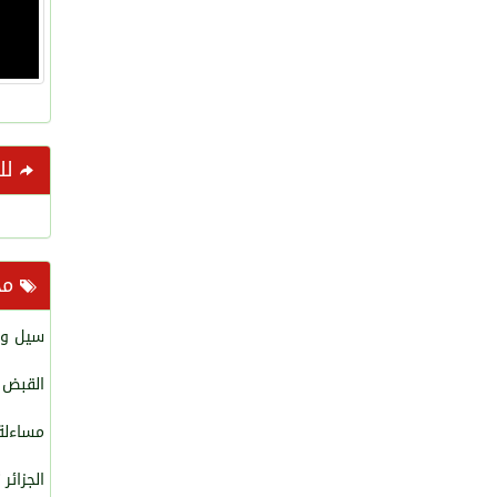
للم
مح
سيل وا
القبض على ٤٥٣ م
مساءلة 
الجزائر 