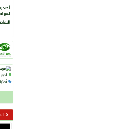
أصدرت
لمواط
التفاصي
أخبار 
أحذية,
الم