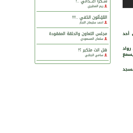
شُــكراً أعــــدائي ..!
ريم المطيري
القَيْطُون الخَفي ..!!!
احمد سليمان النجار
مجلس التعاون والحلقة المفقودة
 أحد
سلمان المسعودي
رواد
هل انت متكبر ؟!
يسمع
سامي الجنابي
 إلى مسجد