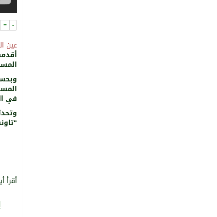
=
-
عين ال
أقدمت
المسا
وبحس
المسج
في ال
“تاونف
أقرأ أي
ب