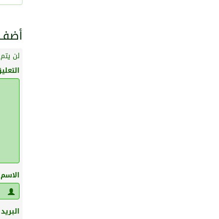
أضف ت
لن يتم 
التعلي
الاسم
البريد 