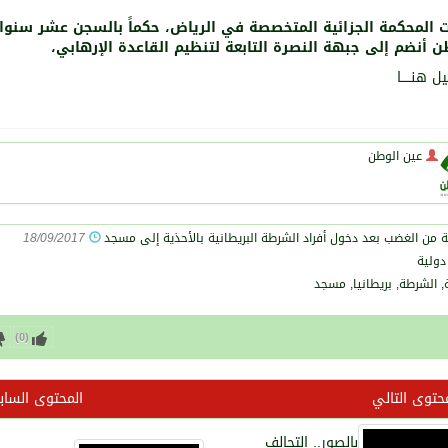
 المحكمة الجزائية المتخصصة في الرياض، حكماً بالسجن عشر سنوا
ن أنضم إلى جبهة النصرة التابعة لتنظيم القاعدة الإرهابي،
ل هنـــــا
عين الوطن
18/09/2017
دولية
 الشرطة, بريطانيا, مسجد
)
0
(
حتوى التالي
المحتوى السا
بالصور.. التحالف