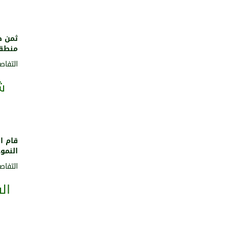
ثمن ص
منطقة
التفاصي
ش
قام ا
النموذ
التفاصي
ال