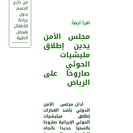
من خارج
الجسم
بدون
جراحة
اقرأ أيضاً:
للأطفال
بفيصل
مجلس الأمن
الطبية
يدين إطلاق
مليشيات
الحوثي
صاروخا على
الرياض
أدان مجلس الأمن
الدولي بأشد العبارات
إطلاق ميليشيات
الحوثي الإيرانية صاروخا
بالستيا جديدا باتجاه