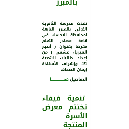
بالمبرز
نفذت مدرسة الثانوية
اﻷولى بالمبرز التابعة
لمحافظة الاحساء في
قاعة مصادر التعلم
معرضا بعنوان ( أصبح
الفيزياء عشقي ) من
إعداد طالبات الشعبة
4/1 وإشراف اﻷستاذة
إيمان الصحاف
التفاصيل
هنـــــــــــــــــــــا
تنمية فيفاء
تختتم معرض
الأسرة
المنتجة