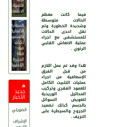
التنمية
بيان
الاجتماعية
عاجل
فيما كانت معظم
من
الحالات متوسطة
السفارة
وشديدة الخطورة وتم
الألمانية
نقل احدى الحالات
بالسعودية
للمستشفى مع اجراء
تكذب
عملية الانعاش القلبي
فيه
الرئوي .
قناة
الجزيرة
القطرية
هذا وقد تم عمل اللازم
من قبل الفرق
الإسعافية من اجراء
عمليات التثبيت الكامل
للعمود الفقري وتركيب
جديد
المحاليل الوريدية
الأخبار
لتعويض السوائل
بالجسم كذلك تضميد
الضويلي
الجروح والسيطرة على
:
النزيف .
الإشراف
التربوي