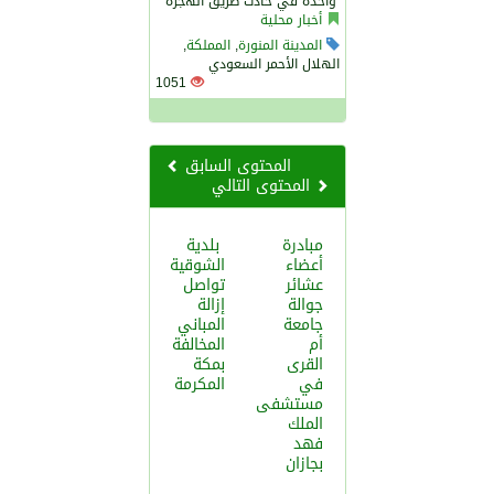
أخبار محلية
المدينة المنورة
,
المملكة
,
الهلال الأحمر السعودي
1051
المحتوى السابق
المحتوى التالي
مبادرة
بلدية
أعضاء
الشوقية
عشائر
تواصل
جوالة
إزالة
جامعة
المباني
أم
المخالفة
القرى
بمكة
في
المكرمة
مستشفى
الملك
فهد
بجازان