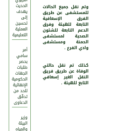
الحديث
وتم نقل جميع الحالات
يهدف
للمستشفى عن طريق
إلى
الفرق الإسعافية
تحسين
التابعة للهيئة وفرق
العملية
الدعم التابعة للشئون
التعليمية
الصحية لمستشفى
الحمنة ومستشفى
وادي الفرع .
أمر
سامي
بحصر
كذلك تم نقل حالتي
طلبات
الوفاة عن طريق فريق
الجهات
النقل الغير إسعافي
الحكومية
التابع للهيئة .
الإنهائية
للحد من
تدفّق
الدعاوى
وزير
البيئة
والمياه