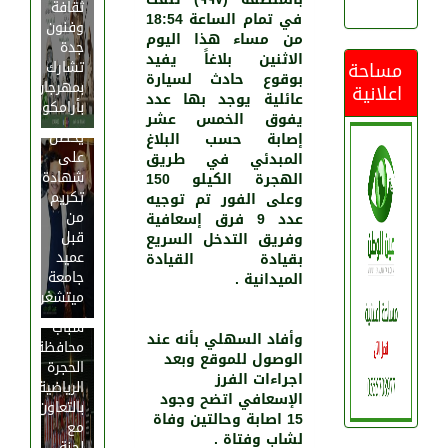
ثقافة
في تمام الساعة 18:54
وفنون
من مساء هذا اليوم
جدة
الاثنين بلاغاً يفيد
مساحة
تشارك
بوقوع حادث لسيارة
بمهرجان
اعلانية
عائلية يوجد بها عدد
بأرامكو
المشهور
يفوق الخمس عشر
يحصل
إصابة حسب البلاغ
على
المبدئي في طريق
شهادة
الهجرة الكيلو 150
تكريم
وعلى الفور تم توجيه
من
عدد 9 فرق إسعافية
قبل
وفريق التدخل السريع
عميد
بقيادة القيادة
انطلاق
جامعة
الميدانية .
بطولة
ميتشغن
مجلس
شباب
وأفاد السهلي بأنه عند
محافظة
الوصول للموقع وبعد
الحجرة
اجراءات الفرز
الرياضية
الإسعافي اتضح وجود
بالتعاون
15 اصابة وحالتين وفاة
مع
لشاب وفتاة .
لجنة