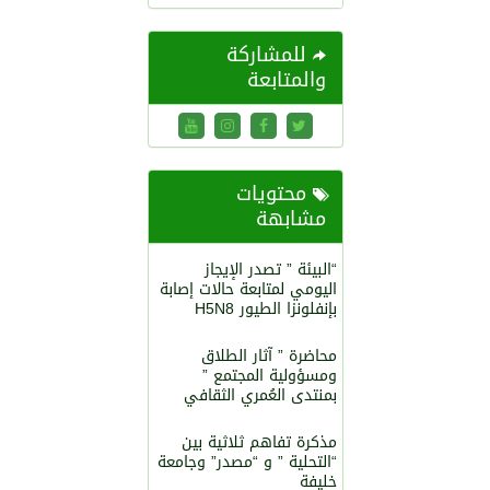
للمشاركة
والمتابعة
محتويات
مشابهة
“البيئة ” تصدر الإيجاز
اليومي لمتابعة حالات إصابة
بإنفلونزا الطيور H5N8
محاضرة ” آثار الطلاق
ومسؤولية المجتمع ”
بمنتدى العُمري الثقافي
مذكرة تفاهم ثلاثية بين
“التحلية ” و “مصدر” وجامعة
خليفة