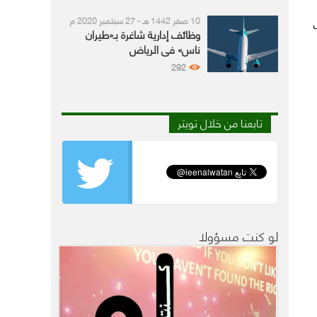
10 صفر 1442 هـ - 27 سبتمبر 2020 م
وظائف إدارية شاغرة بـ«طيران
ناس» في الرياض
292
تابعنا من خلال تويتر
لو كنت مسؤولا