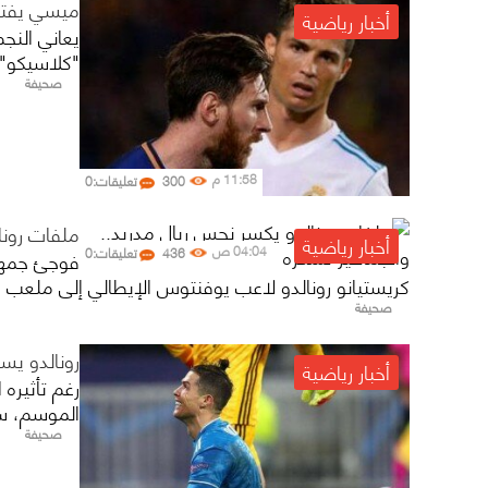
ميسي يفتقد
أخبار رياضية
يعاني النج
"كلاسيكو" أ
صحيفة
11:58 م
300
تعليقات:0
ملفات رونا
أخبار رياضية
04:04 ص
436
تعليقات:0
فوجئ جمهور
كريستيانو رونالدو لاعب يوفنتوس الإيطالي إلى ملعب سان
صحيفة
رونالدو يس
أخبار رياضية
رغم تأثيره
الموسم، سجل
صحيفة