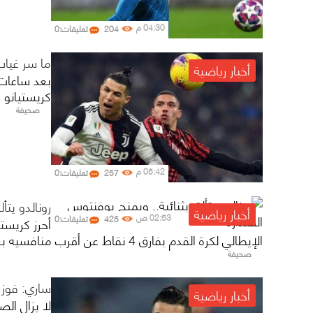
04:30 م
204
تعليقات:0
ما سر غياب
أخبار رياضية
بعد ساعات 
كريستيانو رو
صحيفة
05:42 م
257
تعليقات:0
رونالدو يتأ
أخبار رياضية
02:53 ص
425
تعليقات:0
أحرز كريست
الإيطالي لكرة القدم بفارق 4 نقاط عن أقرب منافسيه بعد ...
صحيفة
ساري: فوز 
أخبار رياضية
لا يزال الص