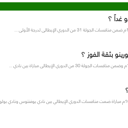
 غداً ؟
رينو بثقة الفوز ؟
؟
تقام غداً الإثنين الموافق 22 يونيو 2020م وفي الساعة 10:45م مباراة ضمت منافسات الدوري الإيطالي بين نادي يوفنتوس ونادي بول