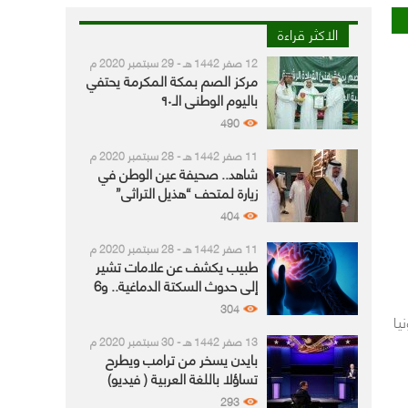
الاكثر قراءة
12 صفر 1442 هـ - 29 سبتمبر 2020 م
مركز الصم بمكة المكرمة يحتفي
باليوم الوطني الـ٩٠
490
11 صفر 1442 هـ - 28 سبتمبر 2020 م
شاهد.. صحيفة عين الوطن في
زيارة لمتحف “هذيل التراثي”
404
11 صفر 1442 هـ - 28 سبتمبر 2020 م
طبيب يكشف عن علامات تشير
إلى حدوث السكتة الدماغية.. و6
نصائح لتجنّبها
304
ونيا
13 صفر 1442 هـ - 30 سبتمبر 2020 م
بايدن يسخر من ترامب ويطرح
تساؤلا باللغة العربية ( فيديو)
293