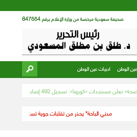
847554
صحيفة سعودية مرخصة من وزارة الإعلام برقم
عين الوطن
ادبيات عين الوطن
«كورونا»: تسجيل 492 إصابة جديدة و592 حالة تعافي و26 وفاة
“مدني الباحة” يحذر من تقلبات جوية تستمر حتى 7 مساء
ا