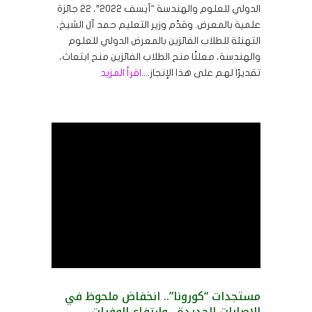
الدولي للعلوم والهندسة “آيسف 2022″، 22 جائزة
علمية بالمعرض. وقدّم وزير التعليم حمد آل الشيخ،
التهنئة للطلاب الفائزين بالمعرض الدولي للعلوم
والهندسة، معلنًا منح الطلاب الفائزين منح ابتعاث،
تقديرًا لهم على هذا الإنجاز....
اقرأ المزيد
مستجدات “كورونا”.. انخفاض ملحوظ في
الإصابات الجديدة.. وارتفاع الوفيات