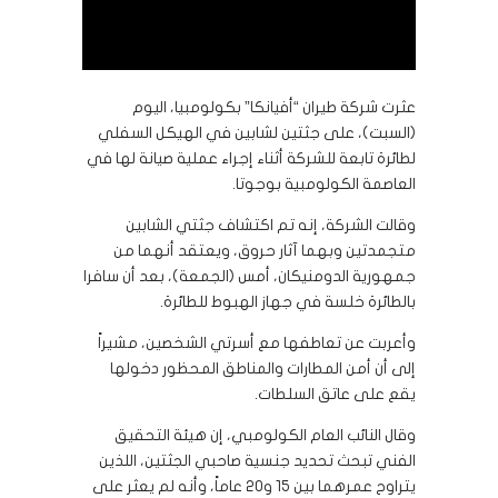
عثرت شركة طيران “أفيانكا” بكولومبيا، اليوم
(السبت)، على جثتين لشابين في الهيكل السفلي
لطائرة تابعة للشركة أثناء إجراء عملية صيانة لها في
العاصمة الكولومبية بوجوتا.
وقالت الشركة، إنه تم اكتشاف جثتي الشابين
متجمدتين وبهما آثار حروق، ويعتقد أنهما من
جمهورية الدومنيكان، أمس (الجمعة)، بعد أن سافرا
بالطائرة خلسة في جهاز الهبوط للطائرة.
وأعربت عن تعاطفها مع أسرتي الشخصين، مشيراً
إلى أن أمن المطارات والمناطق المحظور دخولها
يقع على عاتق السلطات.
وقال النائب العام الكولومبي، إن هيئة التحقيق
الفني تبحث تحديد جنسية صاحبي الجثتين، اللذين
يتراوح عمرهما بين 15 و20 عاماً، وأنه لم يعثر على