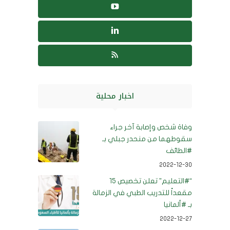
اخبار محلية
وفاة شخص وإصابة آخر جراء
سقوطهما من منحدر جبلي بـ
⁧‫#الطائف‬⁩
2022-12-30
“⁧‫#التعليم‬⁩” تعلن تخصيص 15
مقعداً للتدريب الطبي في الزمالة
بـ ⁧‫#ألمانيا‬⁩
2022-12-27