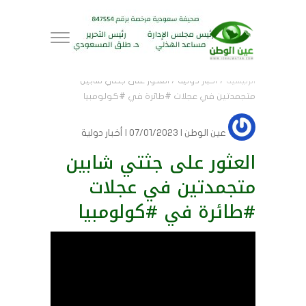
الرئيسية
/
أخبار دولية
/
العثور على جثتي شابين
متجمدتين في عجلات ⁧‫#طائرة‬⁩ في ⁧‫#كولومبيا‬⁩
عين الوطن
| 07/01/2023 | أخبار دولية
العثور على جثتي شابين
متجمدتين في عجلات
⁧‫#طائرة‬⁩ في ⁧‫#كولومبيا‬⁩