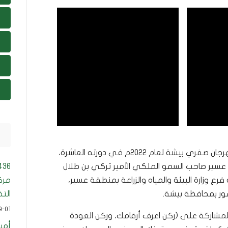
شاركت صحة بيشة في مهرجان صفري بيشة لعام 2022م في دورته العاشرة،
عسير صاحب السمو الملكي الأمير تركي بن طلال
فرع وزارة البيئة والمياه والزراعة بمنطقة عسير،
مرك
ر بمحافظة بيشة.
الت
9-01
المشاركة على (ركن اعرف أرقامك،⁩ وركن العودة
أمي