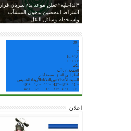
“الداخلية” تعلن موعد بدء سريان قرار
شؤون الحرمين تعلن نجاح خطتها
اشتراط التحصين لدخول المنشآت
تحديد موعد عودة معتمري الخارج..
“‏الصحة” تُعلن تسجيل (1247) إصابة
مؤشرات نجاح حج 1442هـ.. الوفيات
وهذه الآلية
لموسم حج ١٤٤٢هـ
جديدة بفيروس كورونا
واستخدام وسائل النقل
والأوبئة والحوادث: صفر
39
+
°
C
H:
+
40°
L:
+
30°
مكة
الجمعة, 07 آب
أنظر إلى التنبؤ لسبعة أيام
السبت
الأحد
الاثنين
الثلاثاء
الأربعاء
الخميس
46°
+
45°
+
44°
+
43°
+
43°
+
41°
+
34°
+
32°
+
31°
+
31°
+
31°
+
30°
+
اعلان