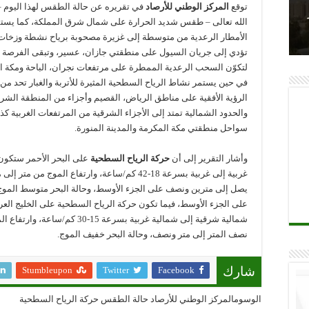
الطقس
توقع
المركز الوطني للأرصاد
في تقريره عن حالة الطقس لهذا اليوم –
المتوقعة
اليوم
الله تعالى – طقس شديد الحرارة على شمال شرق المملكة، كما يس
الثلاثاء
الأمطار الرعدية من متوسطة إلى غزيرة مصحوبة برياح نشطة وزخات 
في
المملكة
تؤدي إلى جريان السيول على منطقتي جازان، عسير، وتبقى الفرصة م
مغلقة
لتكوّن السحب الرعدية الممطرة على مرتفعات نجران، الباحة ومكة ا
في حين يستمر نشاط الرياح السطحية المثيرة للأتربة والغبار تحد من
الرؤية الأفقية على مناطق الرياض، القصيم وأجزاء من المنطقة الشرق
والحدود الشمالية تمتد إلى الأجزاء الشرقية من المرتفعات الغربية ك
سواحل منطقتي مكة المكرمة والمدينة المنورة.
وأشار التقرير إلى أن
حركة الرياح السطحية
على البحر الأحمر ستكون
غربية إلى غربية بسرعة 18-42 كم/ساعة، وارتفاع الموج من متر إ
يصل إلى مترين ونصف على الجزء الأوسط، وحالة البحر متوسط الموج 
على الجزء الأوسط، فيما تكون حركة الرياح السطحية على الخليج العر
شمالية شرقية إلى شمالية غربية بسرعة 15-30 كم/ساعة،
نصف المتر إلى متر ونصف، وحالة البحر خفيف الموج.
Stumbleupon
Twitter
Facebook
شارك
الوسومالمركز الوطني للأرصاد حالة الطقس حركة الرياح السطحية