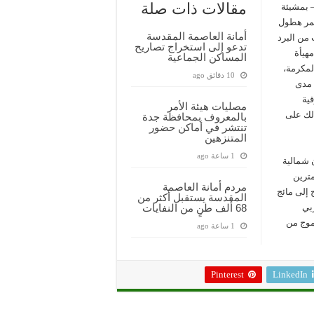
مقالات ذات صلة
 بمشيئة
تمر هطول
أمانة العاصمة المقدسة
من البرد
تدعو إلى استخراج تصاريح
هيأة
المساكن الجماعية
لمكرمة،
10 دقائق ago
 مدى
ية
مصليات هيئة الأمر
ذلك على
بالمعروف بمحافظة جدة
تنتشر في أماكن حضور
المتنزهين
1 ساعة ago
 شمالية
لى مترين
مردم أمانة العاصمة
إلى مائج
المقدسة يستقبل أكثر من
بي
68 ألف طنٍ من النفايات
 وارتفاع الموج من
1 ساعة ago
Pinterest
LinkedIn