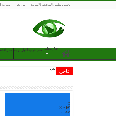
تحميل تطبيق الصحيفة للاندرويد
من نحن
سياسة ا
أخبار محلية
أخبار عربية
أخبار دولية
أخبار اقتص
الصحة: لا إصابا
عاجل
46
+
°
C
H:
+
46°
L:
+
33°
مكة