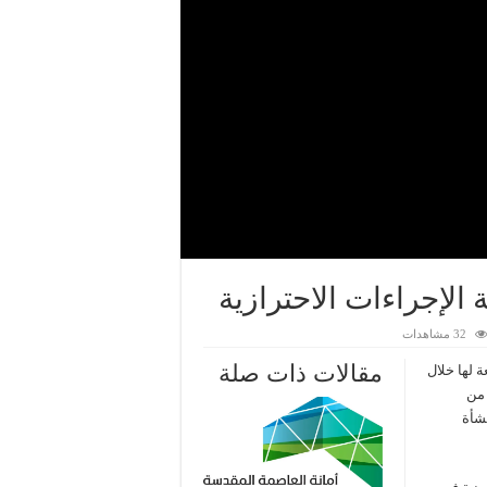
32 مشاهدات
مقالات ذات صلة
 لها خلال
 من
ر الاحترازية، والتي أسفرت عن إغلاق 28 منشأة
ات
ية