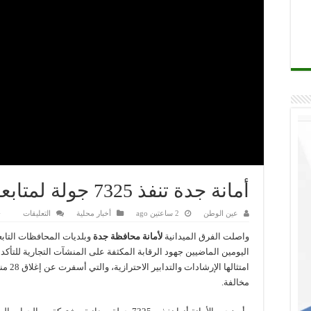
أمانة جدة تنفذ 7325 جولة لمتابعة الإجراءات الاحترازية
على
عين الوطن
2 ساعتين ago
أخبار محلية
التعليقات
أمانة
جدة
واصلت الفرق الميدانية
لأمانة محافظة جدة
وبلديات المحافظات التابعة
تنفذ
7325
اليومين الماضيين جهود الرقابة المكثفة على المنشآت التجارية للتأكد
جولة
لمتابعة
امتثالها الإرشادات والتدابي
الإجراء
مخالفة.
الاحتراز
مغلقة