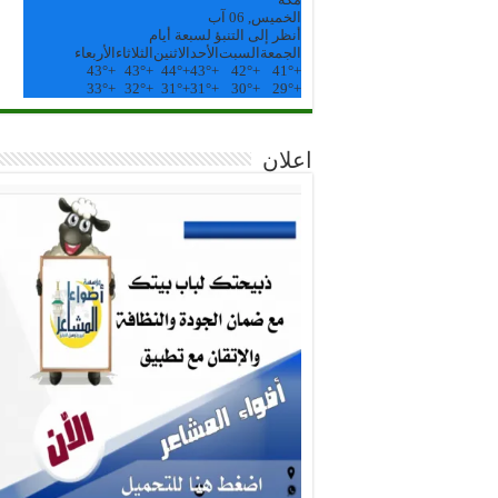
الخميس, 06 آب
أنظر إلى التنبؤ لسبعة أيام
الجمعة
السبت
الأحد
الاثنين
الثلاثاء
الأربعاء
43°
+
43°
+
44°
+
43°
+
42°
+
41°
+
33°
+
32°
+
31°
+
31°
+
30°
+
29°
+
اعلان