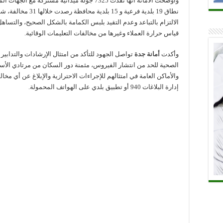
وأوضحت الأمانة أنها نفذت 7325 جولة ميدانية مشتركة مع الجها
نطاق 19 بلدية فرعية و 15 بلدية محافظة 
الالتزام بالتباعد وعدم التقيد بلبس الكمامة بالشكل الصحيح، والتساه
قياس حرارة العملاء وغيرها من مخالفات التعليمات الوقائية.
وأكدت
أمانة جدة
تواصل الجهود للتأكد من امتثال الإرشادات والتدابير ا
الصحية للحد من انتشار الفيروس، مثمنة دور السكان من مرتادي الأس
والأماكن العامة في امتثالهم للإجراءات الاحترازية والإبلاغ عن أي مخا
إدارة البلاغات 940 أو تطبيق بلدي على الهواتف المحمولة.