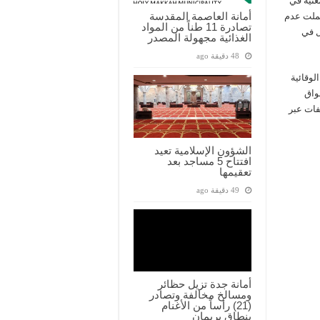
ت المعنية في
أمانة العاصمة المقدسة
رصدت خلالها 31 مخالفة، شملت عدم
تصادرة 11 طناً من المواد
ل في
الغذائية مجهولة المصدر
48 دقيقة ago
لوقائية
واق
لفات عبر
الشؤون الإسلامية تعيد
افتتاح 5 مساجد بعد
تعقيمها
49 دقيقة ago
أمانة جدة تزيل حظائر
ومسالخ مخالفة وتصادر
(21) رأساً من الأغنام
بنطاق بريمان