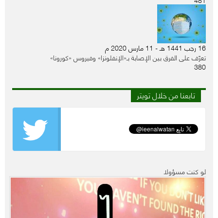
16 رجب 1441 هـ - 11 مارس 2020 م
تعرّف على الفرق بين الإصابة بـ«الإنفلونزا» وفيروس «كورونا»
380
تابعنا من خلال تويتر
لو كنت مسؤولا