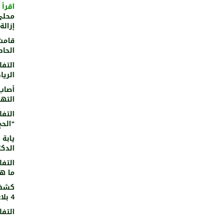
اقرأ أ
محلي
إزالة 645 موقعًا مخالفًا بـ “بلدية ال
الحاص
التفاصيل
الرياض.
التهم
التفاصيل
“الحج
يابة 
الدكت
التفاصيل
ما هى
4 بلاغات ترد للوزارة ضد المتاجر الإلكترونية.
التفاصيل