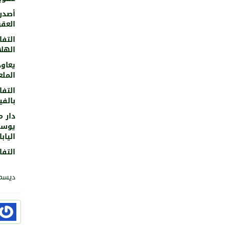
أصدر
العقو
التفاصيل
الهلا
يعاود
المل
التفاصيل
بالفي
دار م
يوسف
الياب
التفاصيل
ديسمبر 3, 2017 