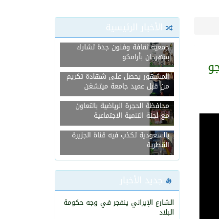
451
0
الأخبار الرئيسية
جمعية ثقافة وفنون جدة تشارك
بمهرجان بأرامكو
و
المشهور يحصل على شهادة تكريم
من قبل عميد جامعة ميتشغن
انطلاق بطولة مجلس شباب
محافظة الحجرة الرياضية بالتعاون
مع لجنة التنمية الاجتماعية
بيان عاجل من السفارة الألمانية
بالسعودية تكذب فيه قناة الجزيرة
القطرية
جديد الأخبار
الشارع الإيراني ينفجر في وجه حكومة
البلاد