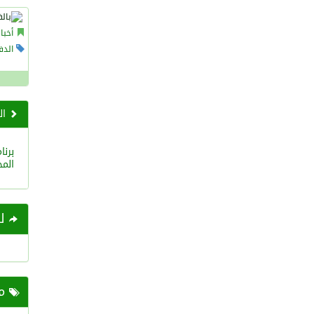
أخبا
الدف
ال
برن
المج
لل
مح