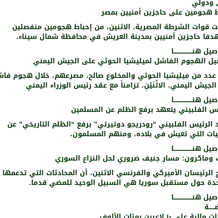
 ودولي
ط هجومين على حاجزين أمنيين بمصر
ت قوات الشرطة المصرية، الاثنين، من إحباط هجومين منفصلين
دفا حاجزين أمنيين بمدينة العريش في محافظة شمال سيناء،
 هنـــــــــــــــــــا
يل الهجوم الفاشل لميليشيا الحوثي على الجيش اليمني
عدد من مِيلِيشيا الحوثي والمخلوع صالح، مصرعهم، خلال هجوم فا
لجيش اليمني، الاثْنَيْنِ، تزامناً مع عقد رئيس الوزراء اليمني
 هنـــــــــــــــــــا
يس الفلبيني يتعهد برفع الظلم عن المسلمين
الرئيس الفلبيني “رودريجو دوتيرتي” برفع “الظلم التاريخي” عن
ليات التي تعيش في بلاده، ومنهم المسلمون،
 هنـــــــــــــــــــا
 وماكرون: مسار جنيف ضروري لحل النزاع السوري
الرئيسان الأميركي والفرنسي الاثنين، أن المحادثات التي تدعمها ا
حدة حول مستقبل سوريا هي السبيل الوحيد للمضي قدما.
 هنـــــــــــــــــــا
ــــــة
ية على ١٠ لاعبين بمئات الألوف