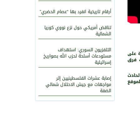
أرقام تاريخية انفرد بها “عصام الحضري”
تناقض أمريكي حول نزع نووي كوريا
1001
0
الشمالية
التلفزيون السوري: استهداف
ة على
مستودعات أسلحة لحزب الله بصواريخ
 فرق
إسرائيلية
لحادث
إصابة عشرات الفلسطينيين إثر
لموقع
مواجهات مع جيش الاحتلال شمالي
الضفة