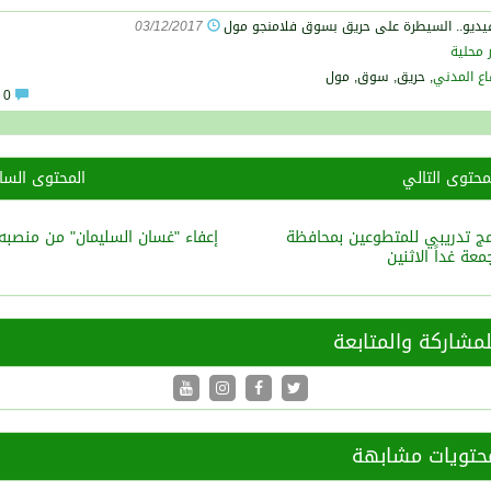
03/12/2017
ر محلية
اع المدني
, حريق, سوق, مول
0
محتوى التالي
المحتوى الس
امج تدريبي للمتطوعين بمحافظة
إعفاء "غسان السليمان" من منصبه
معة غداً الاثنين
مشاركة والمتابعة
تويات مشابهة