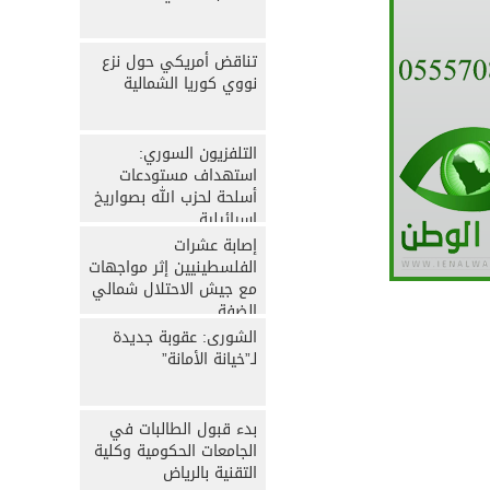
تناقض أمريكي حول نزع
نووي كوريا الشمالية
التلفزيون السوري:
استهداف مستودعات
أسلحة لحزب الله بصواريخ
إسرائيلية
إصابة عشرات
الفلسطينيين إثر مواجهات
مع جيش الاحتلال شمالي
الضفة
الشورى: عقوبة جديدة
لـ”خيانة الأمانة”
بدء قبول الطالبات في
الجامعات الحكومية وكلية
التقنية بالرياض