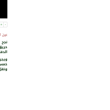
=
-
عين ا
نجح ف
حريق
الدفا
ويجر
خمس 
ونقل