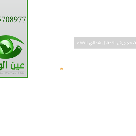
ورى: عقوبة جديدة لـ”خيانة الأمانة”