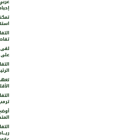
عربي
إحبا
تمكن
استه
التفاصيل
تفاص
لقى 
على ا
التفاصيل
الرئ
تعهد 
الأق
التفاصيل
ترمب
أوضح 
المت
التفاصيل
ريــــاض
عقوبات مال