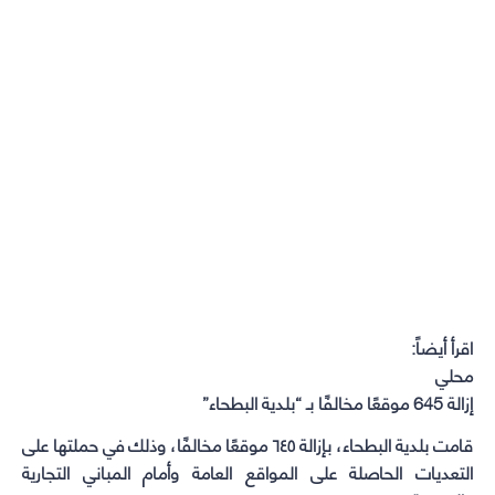
اقرأ أيضاً:
محلي
إزالة 645 موقعًا مخالفًا بـ “بلدية البطحاء”
قامت بلدية البطحاء، بإزالة ٦٤٥ موقعًا مخالفًا، وذلك في حملتها على
التعديات الحاصلة على المواقع العامة وأمام المباني التجارية