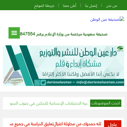
من نحن
إتصل بنا
أعلن معنا
خريطة الموقع
847554
صحيفة سعودية مرخصة من وزارة الإعلام برقم
الحزم والفيصلي يتعادلان في 
احدث الموضوعات
ن عبدالله حمدوك من محاولة اغتيال
تعليق الدراسة في جميع مدارس ومؤسسات الت
عاجل