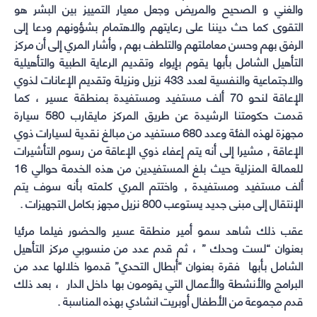
والغني و الصحيح والمريض وجعل معيار التمييز بين البشر هو
التقوى كما حث ديننا على رعايتهم والاهتمام بشؤونهم ودعا إلى
الرفق بهم وحسن معاملتهم والتلطف بهم , وأشار المري إلى أن مركز
التأهيل الشامل بأبها يقوم بإيواء وتقديم الرعاية الطبية والتأهيلية
والاجتماعية والنفسية لعدد 433 نزيل ونزيلة وتقديم الإعانات لذوي
الإعاقة لنحو 70 ألف مستفيد ومستفيدة بمنطقة عسير ، كما
قدمت حكومتنا الرشيدة عن طريق المركز مايقارب 580 سيارة
مجهزة لهذه الفئة وعدد 680 مستفيد من مبالغ نقدية لسيارات ذوي
الإعاقة , مشيرا إلى أنه يتم إعفاء ذوي الإعاقة من رسوم التأشيرات
للعمالة المنزلية حيث بلغ المستفيدين من هذه الخدمة حوالي 16
ألف مستفيد ومستفيدة , واختتم المري كلمته بأنه سوف يتم
الإنتقال إلى مبنى جديد يستوعب 800 نزيل مجهز بكامل التجهيزات .
عقب ذلك شاهد سمو أمير منطقة عسير والحضور فيلما مرئيا
بعنوان “لست وحدك ” ، ثم قدم عدد من منسوبي مركز التأهيل
الشامل بأبها فقرة بعنوان “أبطال التحدي” قدموا خلالها عدد من
البرامج والأنشطة والأعمال التي يقومون بها داخل الدار ، بعد ذلك
قدم مجموعة من الأطفال أوبريت انشادي بهذه المناسبة .