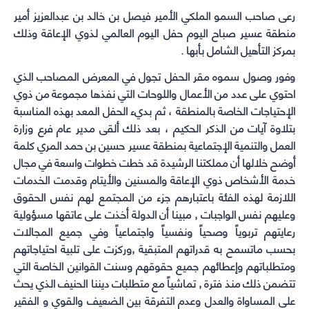
window)
window)
window)
window)
رعى صاحب السمو الملكي الأمير فيصل بن خالد بن عبدالعزيز أمير
منطقة عسير صباح اليوم حفل اليوم العالمي لذوي الإعاقة وذلك
بمركز التأهيل الشامل بأبها .
وفور وصول سموه مقر الحفل تجول في المعرض المصاحب الذي
احتوي على عدد من الأعمال واللوحات التي نفذها مجموعة من ذوي
الإحتياجات الخاصة بالمنطقة ، ثم بديء الحفل المعد بهذه المناسبة
بتلاوة آيات من الذكر الحكيم ، بعد ذلك ألقى مدير عام فرع وزارة
العمل والتنمية الإجتماعية بمنطقة عسير حسين بن حمد المري كلمة
أوضح خلالها أن مملكتنا الرشيدة قد خطت خطوات واسعة في مجال
خدمة الأشخاص ذوي الإعاقة والمسنين والأيتام وقدمت الخدمات
اللازمة لهذه الفئة باعتبارهم جزء من المجتمع لهم نفس الحقوق
وعليهم نفس الواجبات , مبينا أن الدولة أخذت على عاتقها مسؤولية
رعايتهم تربوياً وصحياً ونفسياً واجتماعياً وفي جميع المجالات
بحسب ماتسمح به قدراتهم المتبقية ,وركزت على تلبية احتياجاتهم
ومتطلباتهم وإعطائهم جميع حقوقهم وسنت القوانين الخاصة التي
تتضمن ذلك منذ فترة , تماشياً مع متطلبات ديننا الحنيف الذي يحث
على المساواة والعدل وعدم التفرقة بين الضعيف والقوي و الفقير