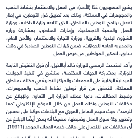
window)
window)
window)
window)
يشرع السعوديون غدًا (الأحد)، في العمل والاستثمار بنشاط الذهب
والمجوهرات في المملكة، وذلك بعد تطبيق قرار التوطين، في إطار
تفعيل برنامج التوطين بالمناطق، الذي تتابعه وزارة الداخلية، ووزارة
العمل والتنمية الاجتماعية، وإمارات المناطق، بمشاركة وزارة
الشؤون البلدية والقروية، ووزارة التجارة والاستثمار، والأمن العام،
والمديرية العامة للجوازات، ضمن قرارات التوطين الصادرة في وقت
سابق، لتمكين المواطنين من فرص العمل.
وأكد المتحدث الرسمي للوزارة خالد أباالخيل، أن فرق التفتيش التابعة
للوزارة، بمشاركة الجهات المختصة، ستشرع في تنفيذ الجولات
الميدانية الرقابية على المجمعات والمراكز التجارية في مختلف مناطق
المملكة، للتحقق من قرار توطين نشاط الذهب والمجوهرات،
وضبط المخالفات، داعيا عملاء الوزارة إلى التعاون والإبلاغ عن
مخالفات التوطين ونظام العمل من خلال الموقع الإلكتروني “معا
للرصد”، حيث سيتم التعامل الفوري مع البلاغات حرصًا على تحسين
وتطوير بيئة سوق العمل وضبطها، مضيفًا أنه يمكن أيضًا الإبلاغ عن
أي مخالفات عبر الاتصال على هاتف خدمة العملاء الموحد (19911).
ويهدف برنامج التوطين بالمناطق، إلى إعداد الخطط وآليات التنفيذ