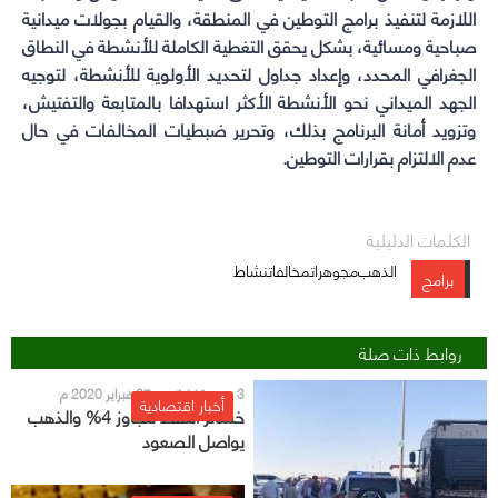
اللازمة لتنفيذ برامج التوطين في المنطقة، والقيام بجولات ميدانية
صباحية ومسائية، بشكل يحقق التغطية الكاملة للأنشطة في النطاق
الجغرافي المحدد، وإعداد جداول لتحديد الأولوية للأنشطة، لتوجيه
الجهد الميداني نحو الأنشطة الأكثر استهدافا بالمتابعة والتفتيش،
وتزويد أمانة البرنامج بذلك، وتحرير ضبطيات المخالفات في حال
عدم الالتزام بقرارات التوطين.
الكلمات الدليلية
الذهب
مجوهراتمخالفاتنشاط
برامج
روابط ذات صلة
3 رجب 1441 هـ - 27 فبراير 2020 م
أخبار اقتصادية
خسائر النفط تتجاوز 4% والذهب
يواصل الصعود